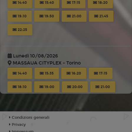
14:40
15:40
17:15
18:20
19:10
19:50
21:00
21:45
22:25
Lunedì 10/08/2026
MASSAUA CITYPLEX - Torino
14:40
15:35
16:20
17:15
18:10
19:00
20:00
21:00
21:40
22:35
Condizioni generali
Privacy
Martedì 11/08/2026
Impressum