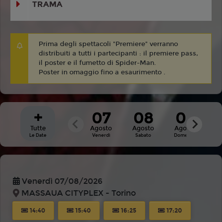
TRAMA
Prima degli spettacoli "Premiere" verranno
distribuiti a tutti i partecipanti : il premiere pass,
il poster e il fumetto di Spider-Man.
Poster in omaggio fino a esaurimento .
+
07
08
09
Tutte
Agosto
Agosto
Agosto
A
Le Date
Venerdì
Sabato
Domenica
Venerdì 07/08/2026
MASSAUA CITYPLEX - Torino
14:40
15:40
16:25
17:20