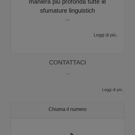
maniera più profonda tutte le
sfumature linguistich
Martedì 29/09/2026
Massaua Cityplex
...
20:30
Leggi di più..
CONTATTACI
...
Leggi di più..
Chiama il numero