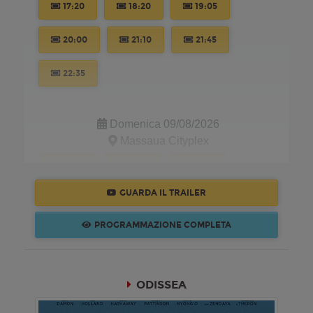
17:20
18:20
19:05
20:00
21:10
21:45
22:35
Domenica 09/08/2026
Massaua Cityplex
14:40
15:40
17:15
GUARDA IL TRAILER
18:20
19:10
19:50
PROGRAMMAZIONE COMPLETA
21:00
21:45
22:25
Lunedì 10/08/2026
ODISSEA
Massaua Cityplex