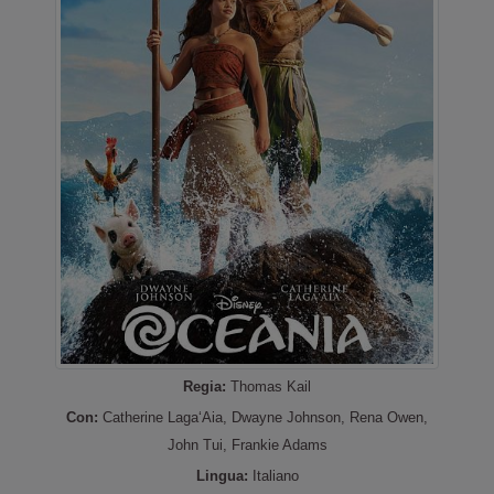
18:35
20:45
21:30
Regia:
Thomas Kail
Con:
Catherine Laga‘Aia, Dwayne Johnson, Rena Owen,
John Tui, Frankie Adams
Lingua:
Italiano