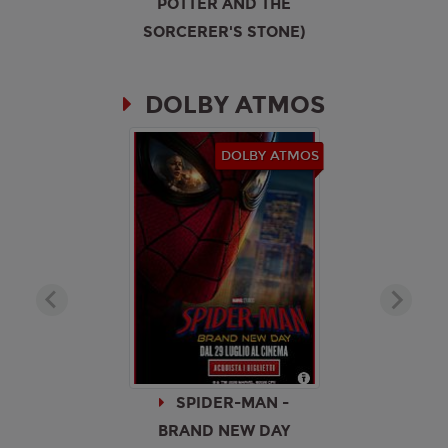
TER AND THE
ERER'S STONE)
DOLBY ATMOS
DOLBY ATMOS
SPIDER-MAN -
BRAND NEW DAY