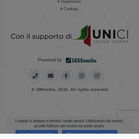
Impressum
Cookies
Powered by
© 18Months, 2026. All rights reserved
I cookie ci aiutano a fornire i nostri servizi. Utilizzando tali servizi,
accetti l'utilizzo dei cookie da parte nostra.
Accetta Tutti i Cookie
Rifiuta Cookie non essenziali