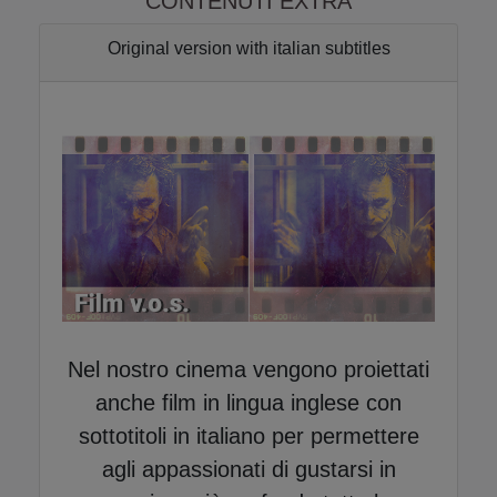
CONTENUTI EXTRA
18:00
21:00
Original version with italian subtitles
Sabato 26/09/2026
Massaua Cityplex
18:00
21:00
Domenica 27/09/2026
Massaua Cityplex
16:40
Nel nostro cinema vengono proiettati
Lunedì 28/09/2026
anche film in lingua inglese con
Massaua Cityplex
sottotitoli in italiano per permettere
20:30
agli appassionati di gustarsi in