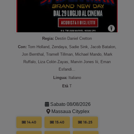
Regia:
Destin Daniel Cretton
Con:
Tom Holland, Zendaya, Sadie Sink, Jacob Batalon,
Jon Bernthal, Tramell Tillman, Michael Mando, Mark
Ruffalo, Liza Colón Zayas, Marvin Jones Iii, Eman
Esfandi...
Lingua:
Italiano
Età
T
Sabato 08/08/2026
Massaua Cityplex
14:40
15:40
16:25