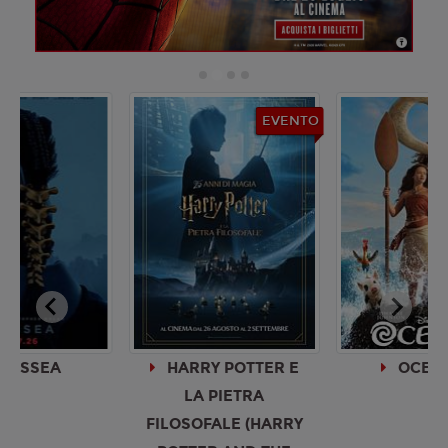
EVENTO
RRY POTTER E
OCEANIA -
MIN
LA PIETRA
MON
SOFALE (HARRY