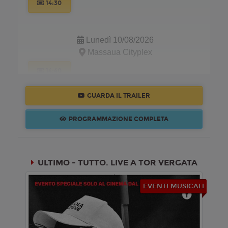
14:30
Lunedì 10/08/2026
Massaua Cityplex
14:40
GUARDA IL TRAILER
Martedì 11/08/2026
PROGRAMMAZIONE COMPLETA
Massaua Cityplex
14:40
ULTIMO - TUTTO. LIVE A TOR VERGATA
EVENTI MUSICALI