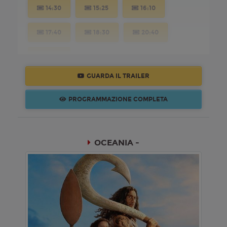
14:30
15:25
16:10
17:40
18:30
20:40
21:30
GUARDA IL TRAILER
Lunedì 10/08/2026
PROGRAMMAZIONE COMPLETA
Massaua Cityplex
14:40
15:40
17:40
OCEANIA -
18:35
20:45
21:30
Martedì 11/08/2026
Massaua Cityplex
14:40
15:40
17:40