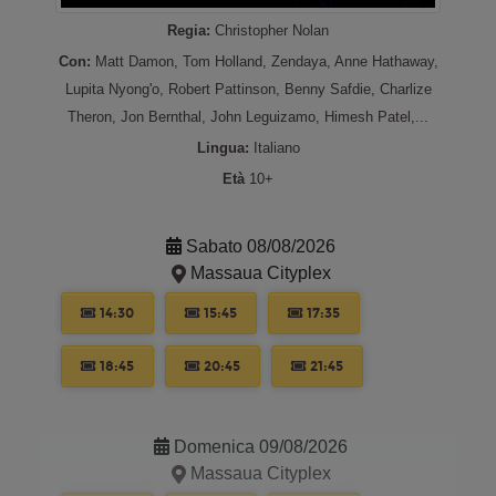
Regia:
Christopher Nolan
Con:
Matt Damon, Tom Holland, Zendaya, Anne Hathaway,
Lupita Nyong'o, Robert Pattinson, Benny Safdie, Charlize
Theron, Jon Bernthal, John Leguizamo, Himesh Patel,...
Lingua:
Italiano
Età
10+
Sabato 08/08/2026
Massaua Cityplex
14:30
15:45
17:35
18:45
20:45
21:45
Domenica 09/08/2026
Massaua Cityplex