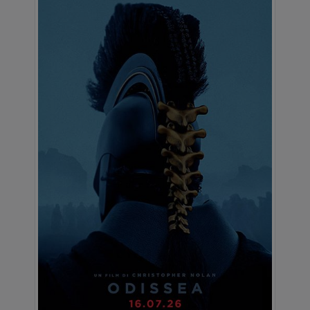
14:40
15:35
16:20
17:15
18:10
19:00
20:00
21:00
21:40
22:35
Martedì 11/08/2026
Massaua Cityplex
14:40
15:35
16:20
17:15
18:10
19:00
20:00
21:00
21:40
22:35