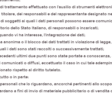
trattamento;
 di trattamento effettuato con l'ausilio di strumenti elettroni
el titolare, dei responsabili e del rappresentante designato nel
ie di soggetti ai quali i dati personali possono essere comu
orio dello Stato Italiano, di responsabili o incaricati;
quando vi ha interesse, l'integrazione dei dati;
a anonima o il blocco dei dati trattati in violazione di legge
ali i dati sono stati raccolti o successivamente trattati;
 precedenti ultimi due punti sono state portate a conoscenza,
ti comunicati o diffusi, eccettuato il caso in cui tale adem
ato rispetto al diritto tutelato.
 tutto o in parte:
i personali che lo riguardano, ancorché pertinenti allo scopo
ardano a fini di invio di materiale pubblicitario o di vendita