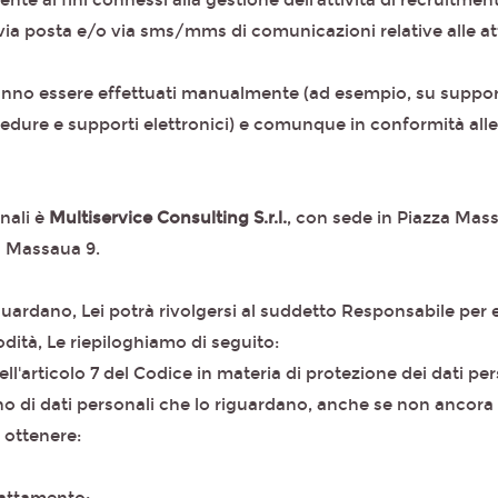
nte ai fini connessi alla gestione dell'attività di recruitment 
a posta e/o via sms/mms di comunicazioni relative alle attiv
tranno essere effettuati manualmente (ad esempio, su suppo
edure e supporti elettronici) e comunque in conformità alle 
nali è
Multiservice Consulting S.r.l.
, con sede in Piazza Massa
a Massaua 9.
guardano, Lei potrà rivolgersi al suddetto Responsabile per eser
odità, Le riepiloghiamo di seguito:
dell'articolo 7 del Codice in materia di protezione dei dati per
o di dati personali che lo riguardano, anche se non ancora 
di ottenere:
;