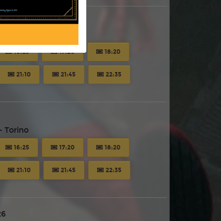
 Torino
16:25
17:20
18:20
21:10
21:45
22:35
 Torino
16:25
17:20
18:20
21:10
21:45
22:35
26