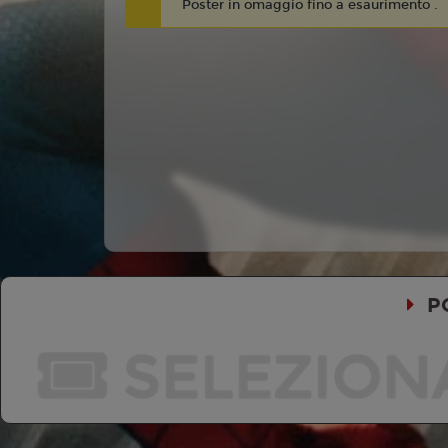
Poster in omaggio fino a esaurimento .
P
SELEZION