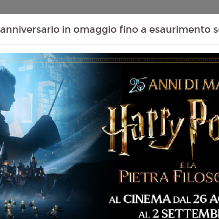
Contenuti Extra
Proiezioni Scolastiche
Eventi Passati
T
anniversario in omaggio fino a esaurimento s
06
07
08
09
Agosto
Agosto
Agosto
Agosto
Giovedì
Venerdì
Sabato
Domenica
DAY
Giovedì 06/08/2026
MASSAUA CITYPLEX -
144 min
14:40
15:35
19:00
20:00
ventura, Fantascienza,