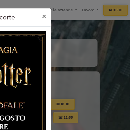
ecnologie
F.A.Q
Per le aziende
Lavoro
ACCEDI
×
corte
10
11
Agosto
Agosto
Lunedì
Martedì
 Torino
16:20
17:15
18:10
21:00
21:40
22:35