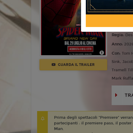
Azione
Lingua:
Ita
Età
T
Regia:
Des
Anno:
202
Con:
Tom H
Sink, Jaco
GUARDA IL TRAILER
Tramell Ti
Mark Ruffa
TR
Prima degli spettacoli "Premiere" verranno
partecipanti : il premiere pass, il poster
Man.