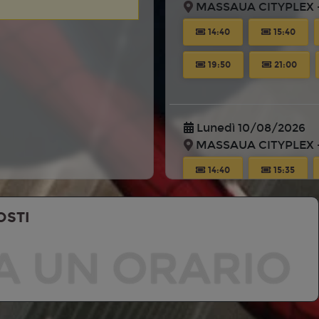
MASSAUA CITYPLEX -
14:40
15:40
19:50
21:00
Lunedì 10/08/2026
MASSAUA CITYPLEX -
14:40
15:35
19:00
20:00
OSTI
A UN ORARIO
Martedì 11/08/2026
MASSAUA CITYPLEX -
14:40
15:35