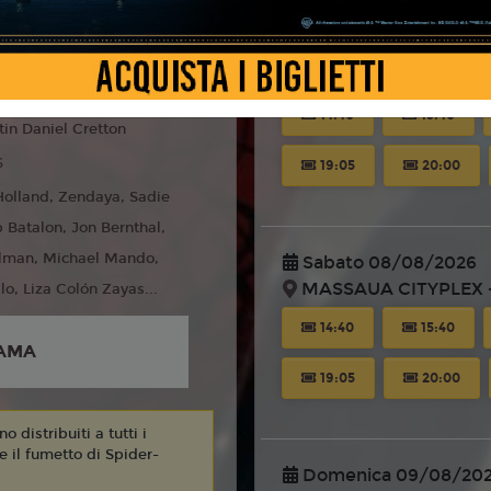
Venerdì 07/08/2026
liano
MASSAUA CITYPLEX -
14:40
15:40
tin Daniel Cretton
6
19:05
20:00
olland, Zendaya, Sadie
b Batalon, Jon Bernthal,
llman, Michael Mando,
Sabato 08/08/2026
MASSAUA CITYPLEX -
lo, Liza Colón Zayas...
14:40
15:40
AMA
19:05
20:00
 distribuiti a tutti i
 e il fumetto di Spider-
Domenica 09/08/20