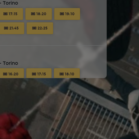
 Torino
17:15
18:20
19:10
21:45
22:25
 Torino
16:20
17:15
18:10
21:00
21:40
22:35
 Torino
16:20
17:15
18:10