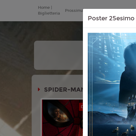
Home |
Prossimamente
Listino Prezzi
Biglietteria
Poster 25esimo 
+
Tutte
Le Date
SPIDER-MAN - BRAND NEW 
Durata: 
DOLBY ATMOS
Genere:
Av