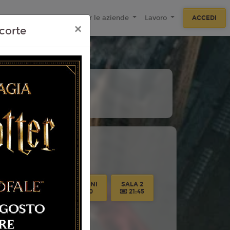
ecnologie
F.A.Q
Per le aziende
Lavoro
ACCEDI
×
corte
11
Agosto
Martedì
 Torino
SALA 3
EMOZIONI
SALA 2
20:00
21:10
21:45