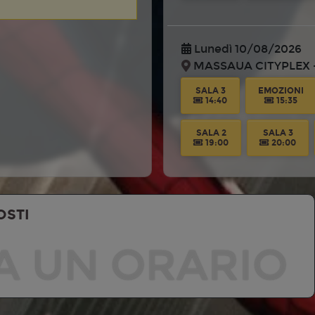
Lunedì 10/08/2026
MASSAUA CITYPLEX -
SALA 3
EMOZIONI
14:40
15:35
SALA 2
SALA 3
19:00
20:00
Martedì 11/08/2026
OSTI
MASSAUA CITYPLEX -
A UN ORARIO
SALA 3
EMOZIONI
14:40
15:35
SALA 2
SALA 3
19:00
20:00