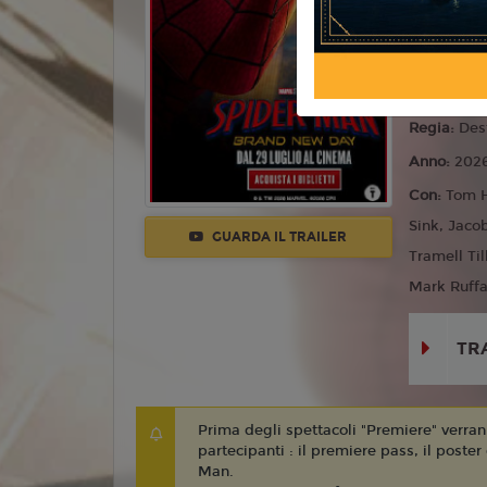
Azione
Lingua:
Ita
Età
T
Regia:
Des
Anno:
202
Con:
Tom H
Sink, Jaco
GUARDA IL TRAILER
Tramell Ti
Mark Ruffa
TR
Prima degli spettacoli "Premiere" verranno
partecipanti : il premiere pass, il poster
Man.