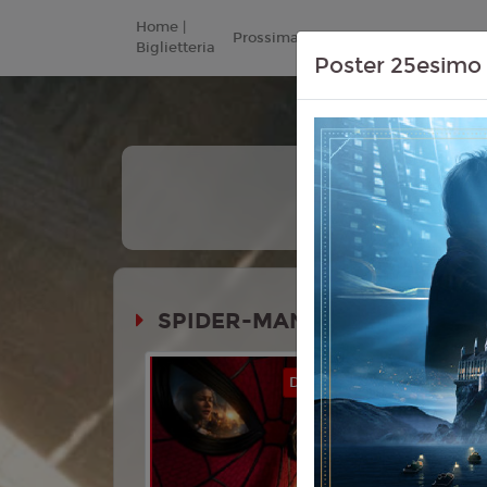
Home |
Prossimamente
Listino Prezzi
Biglietteria
Poster 25esimo 
+
Tutte
Le Date
SPIDER-MAN - BRAND NEW 
Durata: 
DOLBY ATMOS
Genere:
Av