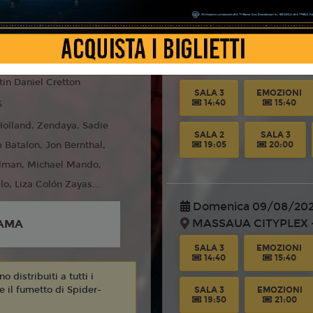
liano
Sabato 08/08/2026
MASSAUA CITYPLEX -
tin Daniel Cretton
SALA 3
EMOZIONI
14:40
15:40
6
olland, Zendaya, Sadie
SALA 2
SALA 3
b Batalon, Jon Bernthal,
19:05
20:00
llman, Michael Mando,
lo, Liza Colón Zayas...
Domenica 09/08/20
MASSAUA CITYPLEX -
AMA
SALA 3
EMOZIONI
14:40
15:40
 distribuiti a tutti i
 e il fumetto di Spider-
SALA 3
EMOZIONI
19:50
21:00