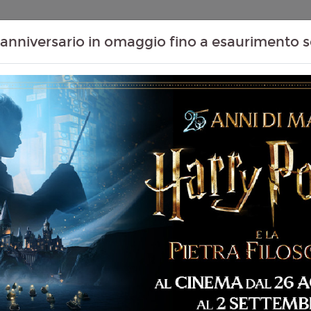
Contenuti Extra
Proiezioni Scolastiche
Eventi Passati
T
anniversario in omaggio fino a esaurimento s
07
08
09
10
Agosto
Agosto
Agosto
Agosto
Venerdì
Sabato
Domenica
Lunedì
DAY
Venerdì 07/08/2026
MASSAUA CITYPLEX -
144 min
EMOZIONI
SALA 2
18:20
19:05
SALA 3
22:35
ventura, Fantascienza,