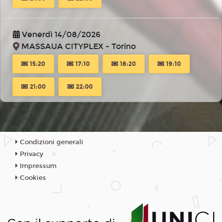
Venerdì 14/08/2026
MASSAUA CITYPLEX - Torino
15:20
17:10
18:20
19:10
21:00
22:00
Sabato 15/08/2026
MASSAUA CITYPLEX - Torino
Condizioni generali
15:20
17:10
18:20
19:10
Privacy
Impressum
21:00
22:00
Cookies
Domenica 16/08/2026