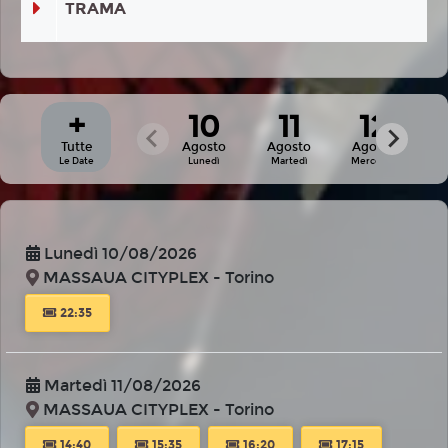
TRAMA
+
10
11
12
Tutte
Agosto
Agosto
Agosto
A
Le Date
Lunedì
Martedì
Mercoledì
G
Lunedì 10/08/2026
MASSAUA CITYPLEX - Torino
22:35
Martedì 11/08/2026
MASSAUA CITYPLEX - Torino
14:40
15:35
16:20
17:15