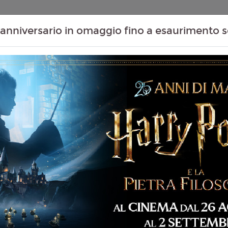
Contenuti Extra
Proiezioni Scolastiche
Eventi Passati
T
anniversario in omaggio fino a esaurimento s
08
09
10
11
e
Agosto
Agosto
Agosto
Agosto
te
Sabato
Domenica
Lunedì
Martedì
DAY
Sabato 08/08/2026
MASSAUA CITYPLEX -
144 min
14:40
15:40
19:05
20:00
ventura, Fantascienza,