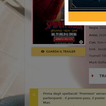
Azione
Lingua:
Ita
Età
T
Regia:
Des
Anno:
202
Con:
Tom H
Sink, Jaco
GUARDA IL TRAILER
Tramell Ti
Mark Ruffa
TR
Prima degli spettacoli "Premiere" verranno
partecipanti : il premiere pass, il poster
Man.