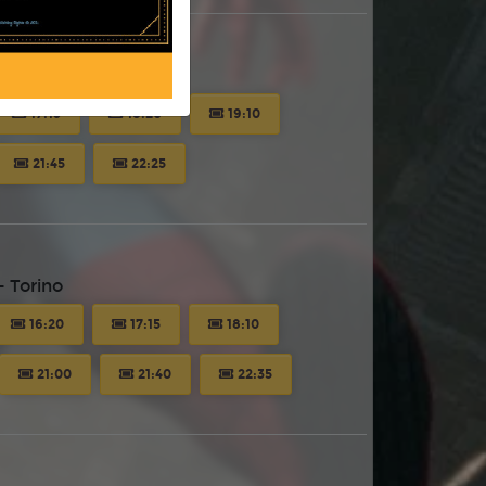
26
 Torino
17:15
18:20
19:10
21:45
22:25
 Torino
16:20
17:15
18:10
21:00
21:40
22:35