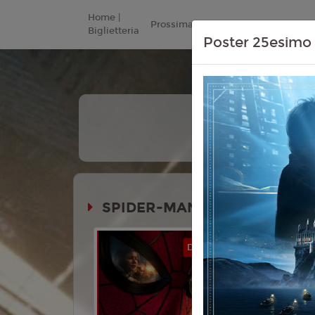
Home |
Prossimamente
Listino Prezzi
Biglietteria
Poster 25esimo 
+
Tutt
Le Da
SPIDER-MAN - BRAND NEW 
Durata: 
DOLBY ATMOS
Genere:
Av