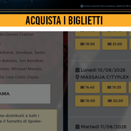
Domenica 09/08/20
liano
MASSAUA CITYPLEX -
14:40
15:40
tin Daniel Cretton
6
19:50
21:00
olland, Zendaya, Sadie
b Batalon, Jon Bernthal,
llman, Michael Mando,
Lunedì 10/08/2026
MASSAUA CITYPLEX -
lo, Liza Colón Zayas...
14:40
15:35
AMA
19:00
20:00
 distribuiti a tutti i
 e il fumetto di Spider-
Martedì 11/08/2026