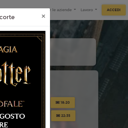
ecnologie
F.A.Q
Per le aziende
Lavoro
ACCEDI
×
corte
 Torino
16:25
17:20
18:20
21:10
21:45
22:35