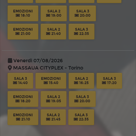
EMOZIONI
SALA 2
SALA 3
18:10
19:00
20:00
EMOZIONI
SALA 2
SALA 3
21:00
21:40
22:35
Venerdì 07/08/2026
MASSAUA CITYPLEX - Torino
SALA 3
EMOZIONI
SALA 2
SALA 3
14:40
15:40
16:25
17:20
EMOZIONI
SALA 2
SALA 3
18:20
19:05
20:00
EMOZIONI
SALA 2
SALA 3
21:10
21:45
22:35