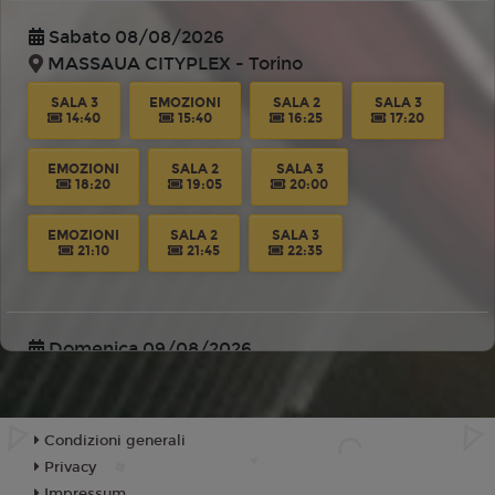
Sabato 08/08/2026
MASSAUA CITYPLEX - Torino
SALA 3
EMOZIONI
SALA 2
SALA 3
14:40
15:40
16:25
17:20
EMOZIONI
SALA 2
SALA 3
18:20
19:05
20:00
EMOZIONI
SALA 2
SALA 3
21:10
21:45
22:35
Domenica 09/08/2026
MASSAUA CITYPLEX - Torino
SALA 3
EMOZIONI
SALA 3
EMOZIONI
14:40
15:40
17:15
18:20
Condizioni generali
Privacy
SALA 2
SALA 3
EMOZIONI
SALA 2
Impressum