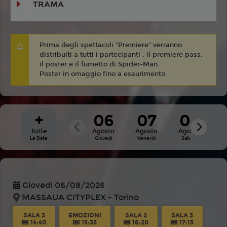
TRAMA
Prima degli spettacoli "Premiere" verranno
distribuiti a tutti i partecipanti : il premiere pass,
il poster e il fumetto di Spider-Man.
Poster in omaggio fino a esaurimento .
+
06
07
08
Tutte
Agosto
Agosto
Agosto
A
Le Date
Giovedì
Venerdì
Sabato
Do
Giovedì 06/08/2026
MASSAUA CITYPLEX - Torino
SALA 3
EMOZIONI
SALA 2
SALA 3
14:40
15:35
16:20
17:15