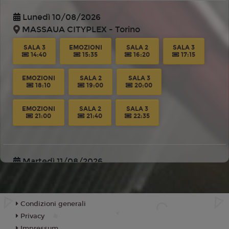
Lunedì 10/08/2026
MASSAUA CITYPLEX - Torino
SALA 3
EMOZIONI
SALA 2
SALA 3
14:40
15:35
16:20
17:15
EMOZIONI
SALA 2
SALA 3
18:10
19:00
20:00
EMOZIONI
SALA 2
SALA 3
21:00
21:40
22:35
Martedì 11/08/2026
MASSAUA CITYPLEX - Torino
SALA 3
EMOZIONI
SALA 2
SALA 3
14:40
15:35
16:20
17:15
Condizioni generali
Privacy
EMOZIONI
SALA 2
SALA 3
Impressum