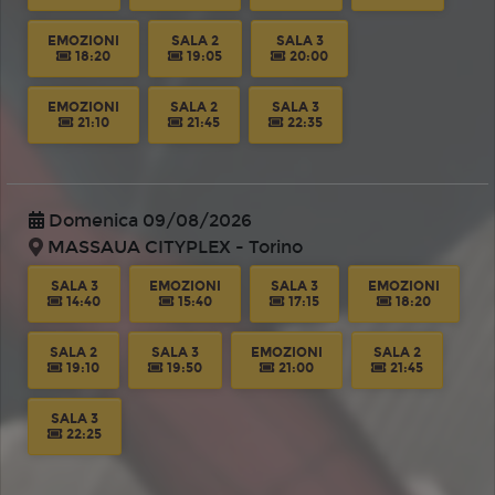
EMOZIONI
SALA 2
SALA 3
18:20
19:05
20:00
EMOZIONI
SALA 2
SALA 3
21:10
21:45
22:35
Domenica 09/08/2026
MASSAUA CITYPLEX - Torino
SALA 3
EMOZIONI
SALA 3
EMOZIONI
14:40
15:40
17:15
18:20
SALA 2
SALA 3
EMOZIONI
SALA 2
19:10
19:50
21:00
21:45
SALA 3
22:25