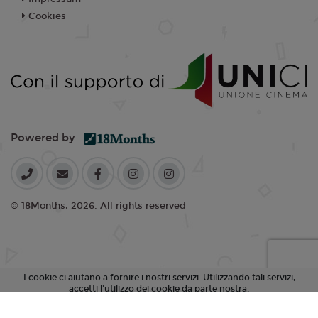
18:10
19:00
20:00
Cookies
EMOZIONI
SALA 2
SALA 3
21:00
21:40
22:35
Powered by
© 18Months, 2026. All rights reserved
I cookie ci aiutano a fornire i nostri servizi. Utilizzando tali servizi,
accetti l'utilizzo dei cookie da parte nostra.
Accetta Tutti i Cookie
Rifiuta Cookie non essenziali