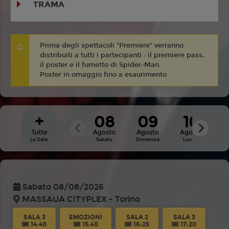
TRAMA
Prima degli spettacoli "Premiere" verranno
distribuiti a tutti i partecipanti : il premiere pass,
il poster e il fumetto di Spider-Man.
Poster in omaggio fino a esaurimento .
+
08
09
10
Tutte
Agosto
Agosto
Agosto
A
Le Date
Sabato
Domenica
Lunedì
M
Sabato 08/08/2026
MASSAUA CITYPLEX - Torino
SALA 3
EMOZIONI
SALA 2
SALA 3
14:40
15:40
16:25
17:20