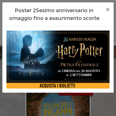
×
Poster 25esimo anniversario in
omaggio fino a esaurimento scorte
TRA AMORE E INGANNI (YOU, ME &
TUSCANY)
CINEMA IN FESTA