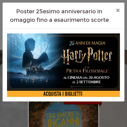
×
Poster 25esimo anniversario in
omaggio fino a esaurimento scorte
TRA AMORE E INGANNI (YOU, ME &
TUSCANY)
CINEMA IN FESTA