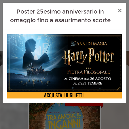
×
Poster 25esimo anniversario in
omaggio fino a esaurimento scorte
TRA AMORE E INGANNI (YOU, ME &
TUSCANY)
CINEMA IN FESTA