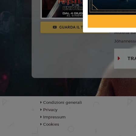
Anno:
202
Con:
Nicho
Mendes, Al
GUARDA IL TRAILER
Morena Ba
Jóhannesson
TR
Condizioni generali
Privacy
Impressum
Cookies