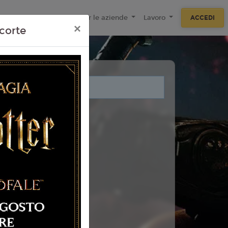
ecnologie
F.A.Q
Per le aziende
Lavoro
ACCEDI
×
corte
i legati a questo evento.