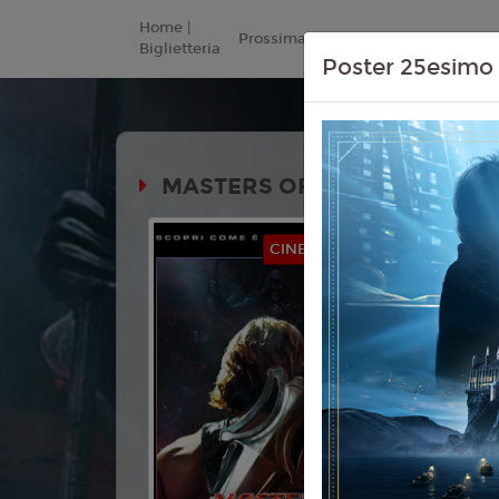
Home |
Prossimamente
Listino Prezzi
Biglietteria
Poster 25esimo 
MASTERS OF THE UNIVERSE
Durata: 
CINEMA IN FESTA
Genere:
Fa
Azione
Lingua:
Ita
Età
T
Regia:
Tra