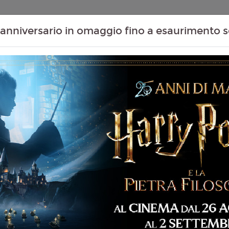
Contenuti Extra
Proiezioni Scolastiche
Eventi Passati
T
anniversario in omaggio fino a esaurimento s
Non ci sono spettacol
141 min
ntascienza, Fantasy,
liano
vis Knight