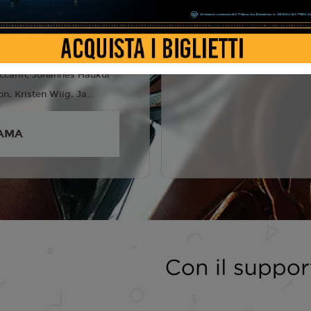
6
las Galitzine, Camila
ison Brie, James Purefoy,
ccarin, Jóhannes Haukur
, Kristen Wiig, Ja...
AMA