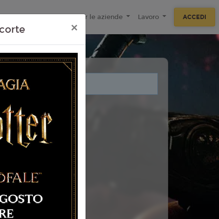
ecnologie
F.A.Q
Per le aziende
Lavoro
ACCEDI
×
corte
i legati a questo evento.