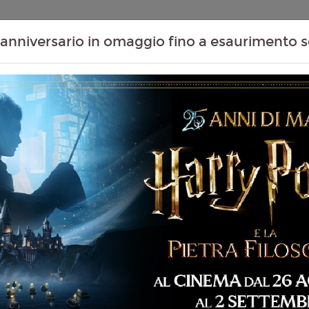
Contenuti Extra
Proiezioni Scolastiche
Eventi Passati
T
anniversario in omaggio fino a esaurimento s
Non ci sono spettacol
141 min
ntascienza, Fantasy,
liano
vis Knight