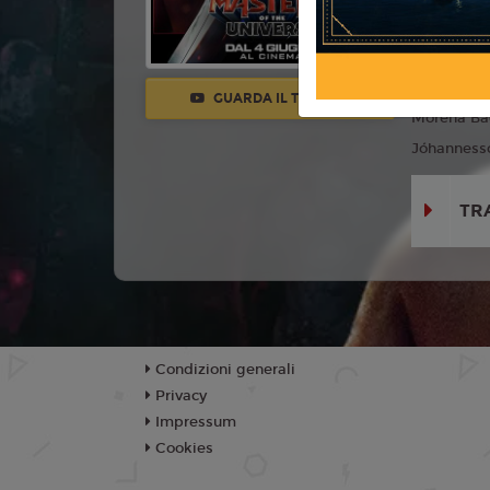
Anno:
202
Con:
Nicho
Mendes, Al
GUARDA IL TRAILER
Morena Ba
Jóhannesson
TR
Condizioni generali
Privacy
Impressum
Cookies