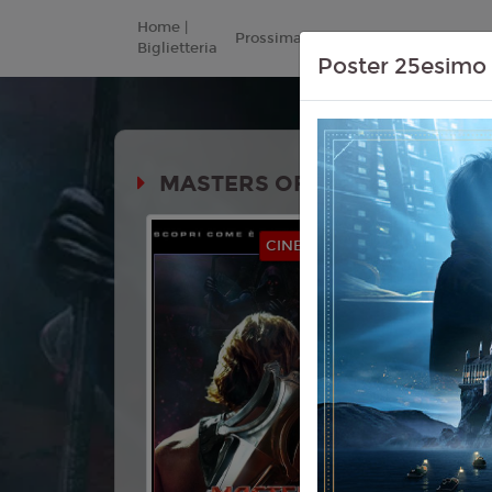
Home |
Prossimamente
Listino Prezzi
Biglietteria
Poster 25esimo 
MASTERS OF THE UNIVERSE
Durata: 
CINEMA IN FESTA
Genere:
Fa
Azione
Lingua:
Ita
Età
T
Regia:
Tra