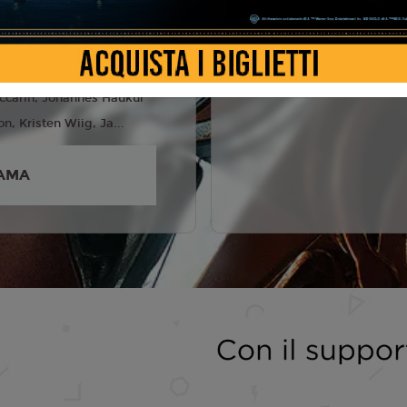
6
las Galitzine, Camila
ison Brie, James Purefoy,
ccarin, Jóhannes Haukur
, Kristen Wiig, Ja...
AMA