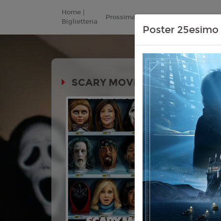
Home |
Prossimamente
Listino Prezzi
Biglietteria
Poster 25esimo 
SCARY MOVIE 6
Durata:
Genere:
Co
Lingua:
Ita
Età
10+
Regia:
Mic
Anno:
202