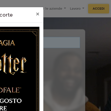
ecnologie
F.A.Q
Per le aziende
Lavoro
ACCEDI
×
corte
i legati a questo evento.