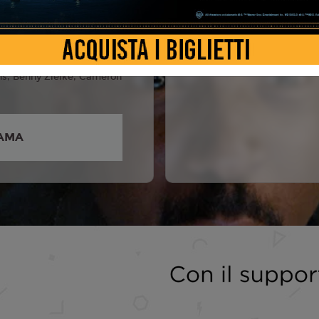
on Wayans, Shawn
na Faris, Regina Hall,
ans Jr., Gregg Wayans,
s, Benny Zielke, Cameron
AMA