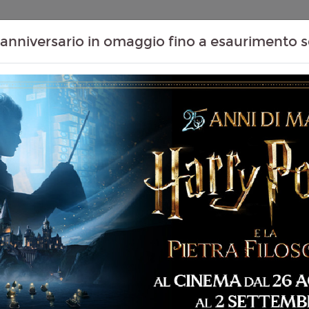
Contenuti Extra
Proiezioni Scolastiche
Eventi Passati
T
anniversario in omaggio fino a esaurimento s
Non ci sono spettacol
 96 min
mmedia, Horror
liano
hael Tiddes
6