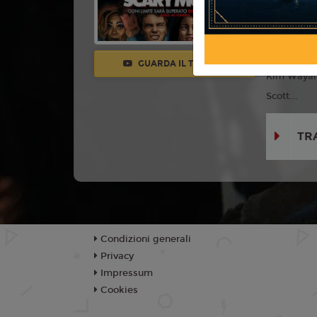
Con:
Marl
Wayans, An
Damon Way
GUARDA IL TRAILER
Kim Wayan
Scott...
TR
Condizioni generali
Privacy
Impressum
Cookies