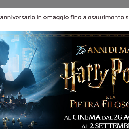
Contenuti Extra
Proiezioni Scolastiche
Eventi Passati
T
anniversario in omaggio fino a esaurimento s
Non ci sono spettacol
 96 min
mmedia, Horror
liano
hael Tiddes
6