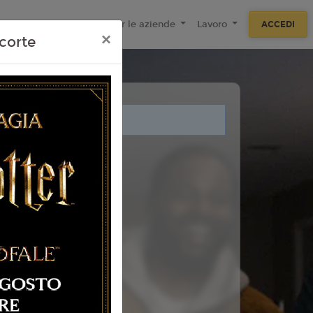
ecnologie
F.A.Q
Per le aziende
Lavoro
ACCEDI
×
corte
i legati a questo evento.