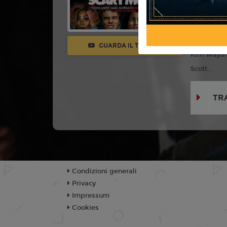
Con:
Marl
Wayans, An
Damon Way
GUARDA IL TRAILER
Kim Wayan
Scott...
TR
Condizioni generali
Privacy
Impressum
Cookies