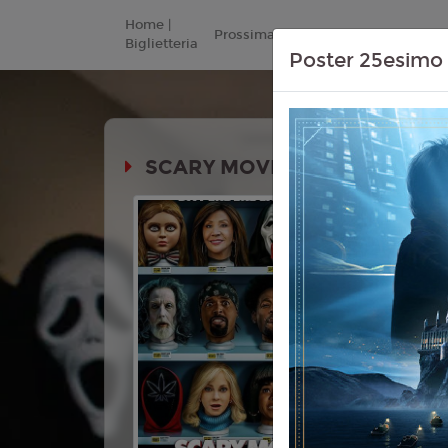
Home |
Prossimamente
Listino Prezzi
Biglietteria
Poster 25esimo 
SCARY MOVIE 6
Durata:
Genere:
Co
Lingua:
Ita
Età
10+
Regia:
Mic
Anno:
202