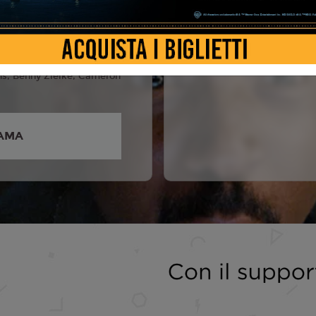
on Wayans, Shawn
na Faris, Regina Hall,
ans Jr., Gregg Wayans,
s, Benny Zielke, Cameron
AMA