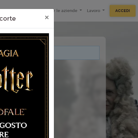
ecnologie
F.A.Q
Per le aziende
Lavoro
ACCEDI
×
corte
i legati a questo evento.