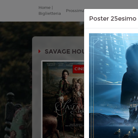
Home |
Prossimamente
Listino Prezzi
Biglietteria
Poster 25esimo 
SAVAGE HOUSE
Durata: 
CINEMA IN FESTA
Genere:
C
Lingua:
Ita
Regia:
Pet
Anno:
202
Con:
Richa