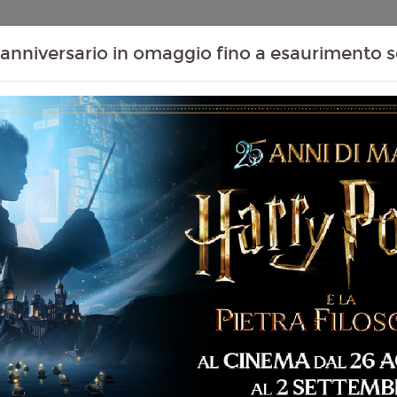
Contenuti Extra
Proiezioni Scolastiche
Eventi Passati
T
anniversario in omaggio fino a esaurimento s
Non ci sono spettacol
113 min
ommedia, Dramma
liano
er Glanz
6
rd E. Grant, Claire Foy,