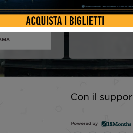
Armesto, Roger Ashton
Kíla Lord Cassidy, Dominic
ichael Culkin, ...
AMA
Powered by