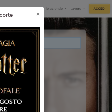
ecnologie
F.A.Q
Per le aziende
Lavoro
ACCEDI
×
corte
i legati a questo evento.