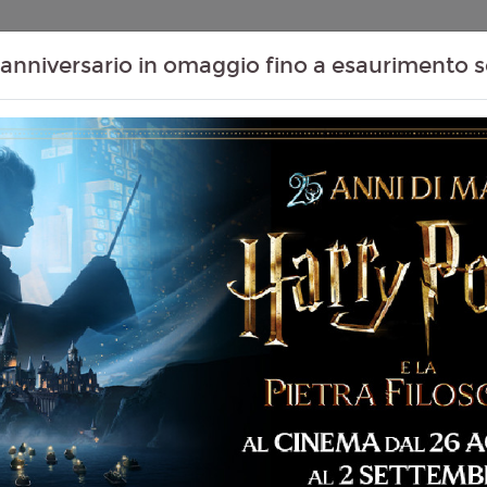
Contenuti Extra
Proiezioni Scolastiche
Eventi Passati
T
anniversario in omaggio fino a esaurimento s
 IN FAMIGLIA (HOW
Non ci sono spettacol
 105 min
mmedia, Thriller
liano
n Patton Ford
6