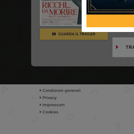
Con:
Glen 
Jessica He
Woods, Top
Raff Law, N
GUARDA IL TRAILER
TR
Condizioni generali
Privacy
Impressum
Cookies