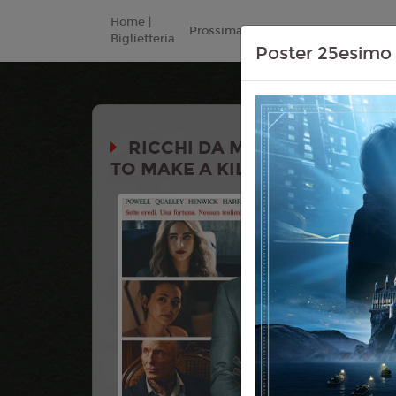
Home |
Prossimamente
Listino Prezzi
Biglietteria
Poster 25esimo 
RICCHI DA MORIRE - DELITTI
TO MAKE A KILLING)
Durata:
Genere:
Co
Lingua:
Ita
Regia:
Joh
Anno:
202