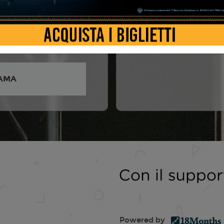
Powell, Margaret Qualley,
nwick, Bill Camp, Zach
her Grace, Ed Harris,
ell Williams, Alex...
AMA
Powered by