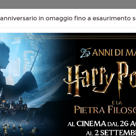
Contenuti Extra
Proiezioni Scolastiche
Eventi Passati
T
anniversario in omaggio fino a esaurimento s
IN BUSAN: LIVE
Non ci sono spettacol
 195 min
sicale
liano
Ha
6