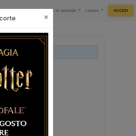
ecnologie
F.A.Q
Per le aziende
Lavoro
ACCEDI
×
corte
i legati a questo evento.