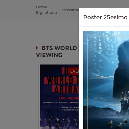
Home |
Prossimamente
Listino Prezzi
Biglietteria
Poster 25esimo 
BTS WORLD TOUR ‘ARIRANG' 
VIEWING
Durata:
EVENTI MUSICALI
Genere:
Mu
Lingua:
Ita
Regia:
J. 
Anno:
202