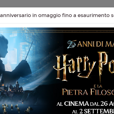
Contenuti Extra
Proiezioni Scolastiche
Eventi Passati
T
anniversario in omaggio fino a esaurimento s
RIED. 2026)
Non ci sono spettacol
 133 min
imazione
liano
Miyazaki