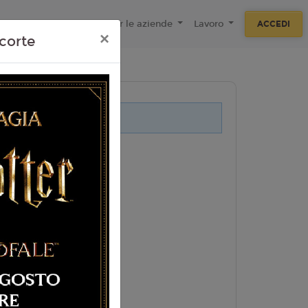
ecnologie
F.A.Q
Per le aziende
Lavoro
ACCEDI
×
corte
i legati a questo evento.