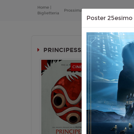
Home |
Prossimamente
Listino Prezzi
Biglietteria
Poster 25esimo 
PRINCIPESSA MONONOKE 4K (
Durata:
CINEMA IN FESTA
ANIME
Genere:
An
Lingua:
Ita
Età
T
Regia:
H. 
Anno:
1997