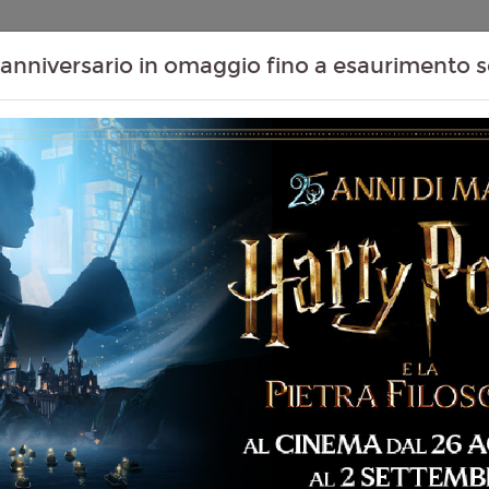
Contenuti Extra
Proiezioni Scolastiche
Eventi Passati
T
anniversario in omaggio fino a esaurimento s
RIED. 2026)
Non ci sono spettacol
 133 min
imazione
liano
Miyazaki