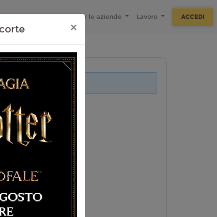
ecnologie
F.A.Q
Per le aziende
Lavoro
ACCEDI
×
corte
i legati a questo evento.