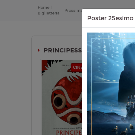
Home |
Prossimamente
Listino Prezzi
Biglietteria
Poster 25esimo 
PRINCIPESSA MONONOKE 4K (
Durata:
CINEMA IN FESTA
ANIME
Genere:
An
Lingua:
Ita
Età
T
Regia:
H. 
Anno:
1997