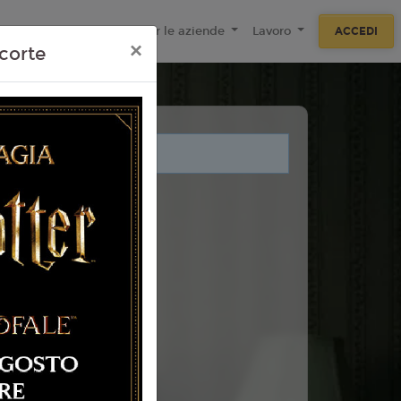
ecnologie
F.A.Q
Per le aziende
Lavoro
ACCEDI
×
corte
i legati a questo evento.