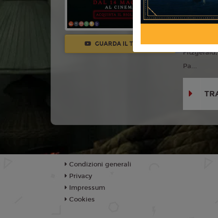
Con:
Micha
Navarrette
Megan Lawl
GUARDA IL TRAILER
Fitzgerald
Pa...
TR
Condizioni generali
Privacy
Impressum
Cookies