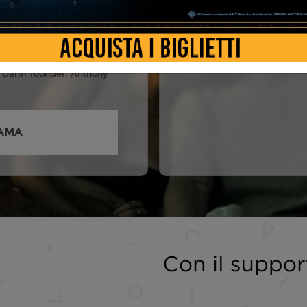
el Johnston, Inde
, Cooper Tomlinson,
ess, Andy Richter, Haley
, Darin Toonder, Anthony
AMA