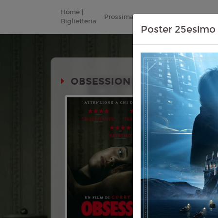
Home |
Prossimamente
Listino Prezzi
Biglietteria
Poster 25esimo 
OBSESSION
Durata:
Genere:
Ho
Lingua:
Ita
Età
14+
Regia:
Cur
Anno:
202