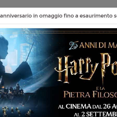
Contenuti Extra
Proiezioni Scolastiche
Eventi Passati
T
anniversario in omaggio fino a esaurimento s
Non ci sono spettacol
 109 min
rror
liano
ry Barker
6