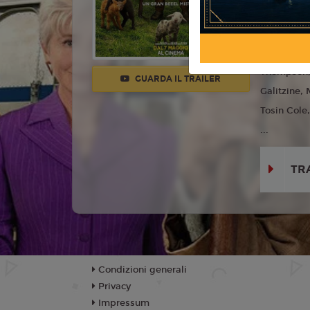
Regia:
Kyl
Anno:
202
Con:
Hugh
Thompson, 
GUARDA IL TRAILER
Galitzine,
Tosin Cole
...
TR
Condizioni generali
Privacy
Impressum