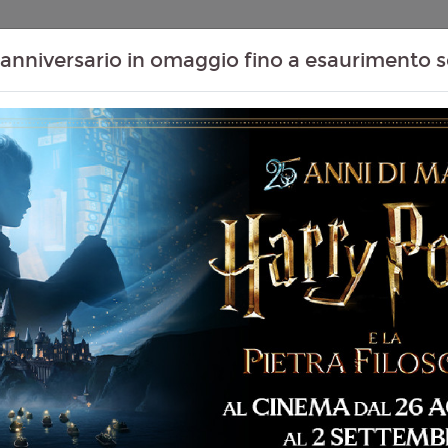
Contenuti Extra
Proiezioni Scolastiche
Eventi Passati
T
anniversario in omaggio fino a esaurimento s
(THE SHEEP
Non ci sono spettacol
 109 min
mmedia, Famiglia,
liano