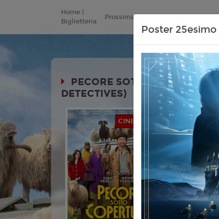
Home |
Prossimamente
Listino Prezzi
Biglietteria
Poster 25esimo 
PECORE SOTTO COPERTURA 
DETECTIVES)
Durata:
CINEMA IN FESTA
Genere:
Co
Mistero
Lingua:
Ita
Età
T