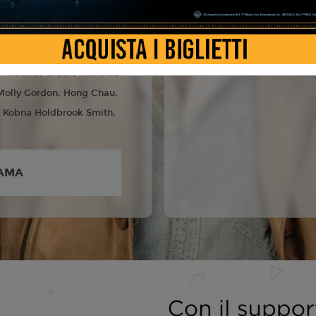
e Balda
5
 Jackman, Emma
Nicholas Braun, Nicholas
 Molly Gordon, Hong Chau,
, Kobna Holdbrook Smith,
AMA