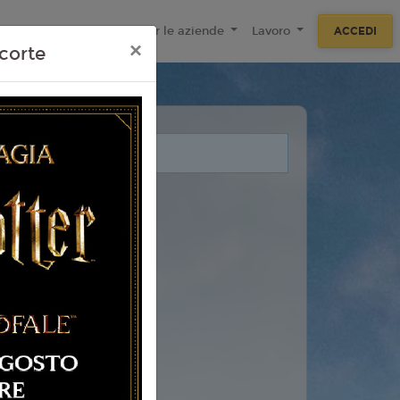
ecnologie
F.A.Q
Per le aziende
Lavoro
ACCEDI
×
corte
i legati a questo evento.