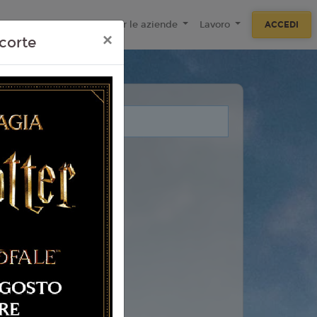
ecnologie
F.A.Q
Per le aziende
Lavoro
ACCEDI
×
corte
i legati a questo evento.