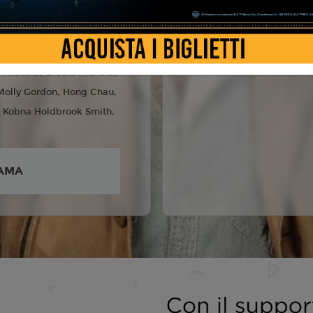
e Balda
5
 Jackman, Emma
Nicholas Braun, Nicholas
 Molly Gordon, Hong Chau,
, Kobna Holdbrook Smith,
AMA