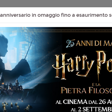
Contenuti Extra
Proiezioni Scolastiche
Eventi Passati
T
anniversario in omaggio fino a esaurimento s
(THE SHEEP
Non ci sono spettacol
 109 min
mmedia, Famiglia,
liano