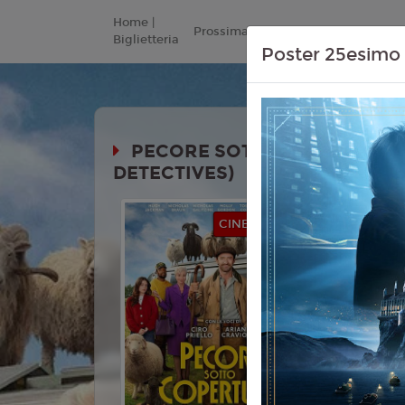
Home |
Prossimamente
Listino Prezzi
Biglietteria
Poster 25esimo 
PECORE SOTTO COPERTURA 
DETECTIVES)
Durata:
CINEMA IN FESTA
Genere:
Co
Mistero
Lingua:
Ita
Età
T