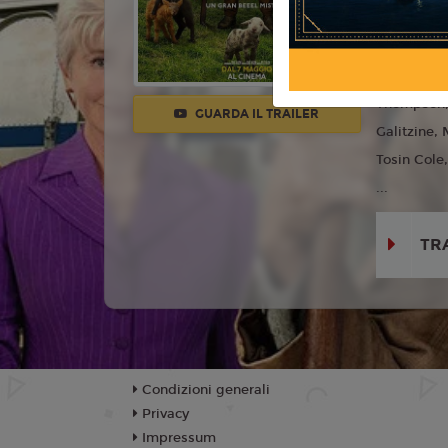
Regia:
Kyl
Anno:
202
Con:
Hugh
Thompson, 
GUARDA IL TRAILER
Galitzine,
Tosin Cole
...
TR
Condizioni generali
Privacy
Impressum