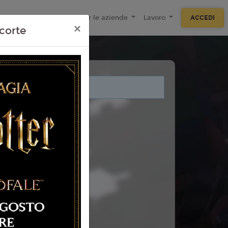
ecnologie
F.A.Q
Per le aziende
Lavoro
ACCEDI
×
corte
i legati a questo evento.