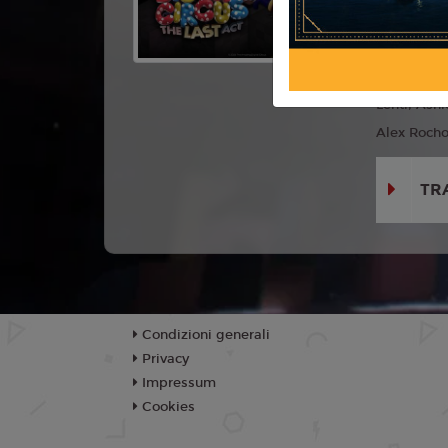
Anno:
202
Con:
Lizzi
Kovach, A
Lenti, Ash
Alex Rocho
TR
Condizioni generali
Privacy
Impressum
Cookies