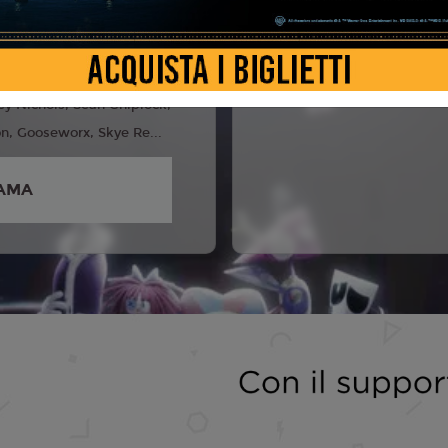
6
e Freeman, Michael
manda Hufford, Marissa
ley Nichols, Sean Chiplock,
n, Gooseworx, Skye Re...
AMA