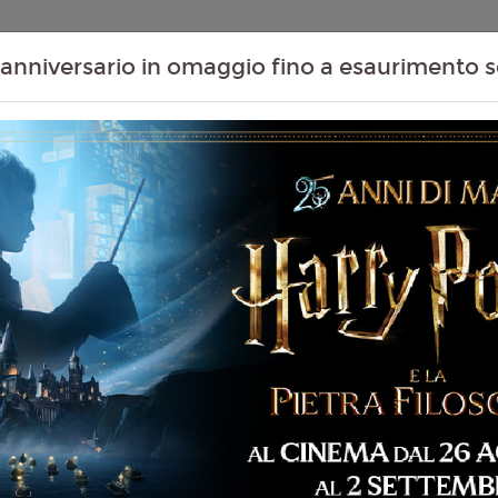
Contenuti Extra
Proiezioni Scolastiche
Eventi Passati
T
anniversario in omaggio fino a esaurimento s
S: THE LAST ACT
Non ci sono spettacol
 93 min
imazione, Fantascienza,
Dramma
lese con Sottotitoli in
seworx