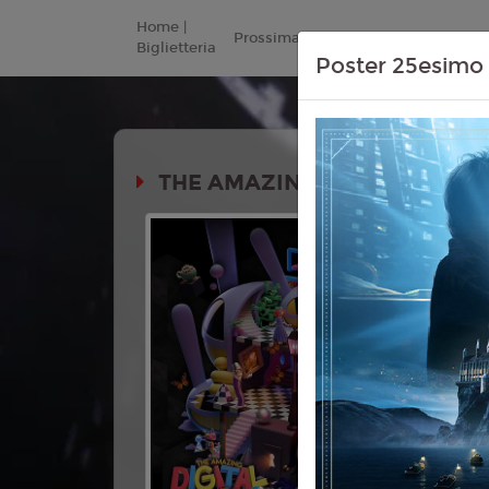
Home |
Prossimamente
Listino Prezzi
Biglietteria
Poster 25esimo 
THE AMAZING DIGITAL CIRCU
Durata:
EVENTO
Genere:
An
Thriller, 
Lingua:
Ing
Italiano
Regia:
Goo