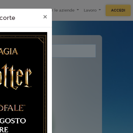
ecnologie
F.A.Q
Per le aziende
Lavoro
ACCEDI
×
corte
i legati a questo evento.