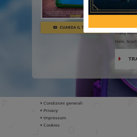
Anno:
202
Con:
Tom H
Cusack, Gr
GUARDA IL TRAILER
Craig Robi
Hale, Scarl
TR
Condizioni generali
Privacy
Impressum
Cookies