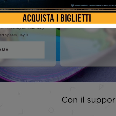
6
anks, Tim Allen, Joan
eta Lee, Conan O'brien,
nson, Shelby Rabara, Tony
ett Spears, Jay H...
AMA