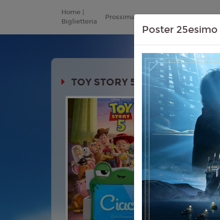
Home |
Prossimamente
Listino Prezzi
Biglietteria
Poster 25esimo 
TOY STORY 5
Durata:
Genere:
An
Commedia,
Lingua:
Ita
Età
T
Regia:
And