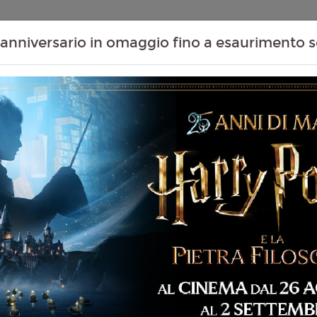
Contenuti Extra
Proiezioni Scolastiche
Eventi Passati
T
anniversario in omaggio fino a esaurimento s
Non ci sono spettacol
 95 min
imazione, Avventura,
 Famiglia
liano
rew Stanton