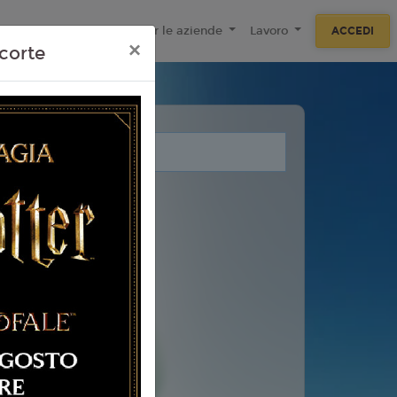
ecnologie
F.A.Q
Per le aziende
Lavoro
ACCEDI
×
corte
i legati a questo evento.