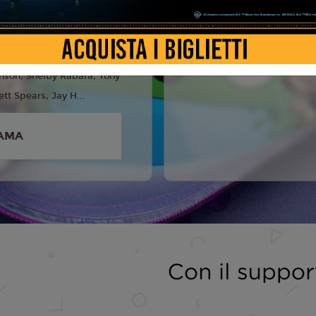
6
anks, Tim Allen, Joan
eta Lee, Conan O'brien,
nson, Shelby Rabara, Tony
ett Spears, Jay H...
AMA