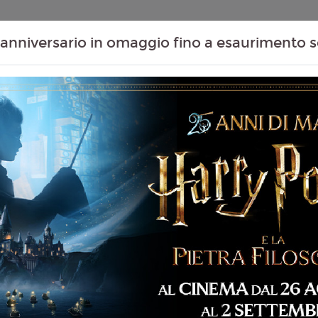
Contenuti Extra
Proiezioni Scolastiche
Eventi Passati
T
anniversario in omaggio fino a esaurimento s
Non ci sono spettacol
 95 min
imazione, Avventura,
 Famiglia
liano
rew Stanton