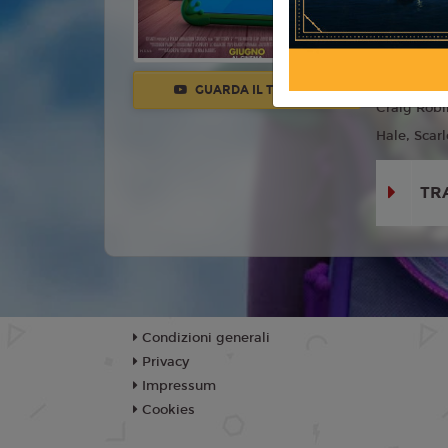
Anno:
202
Con:
Tom H
Cusack, Gr
GUARDA IL TRAILER
Craig Robi
Hale, Scarl
TR
Condizioni generali
Privacy
Impressum
Cookies