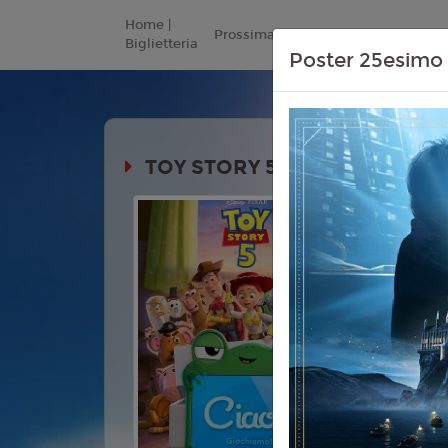
Home |
Prossimamente
Listino Prezzi
Biglietteria
Poster 25esimo 
TOY STORY 5
Durata:
Genere:
An
Commedia,
Lingua:
Ita
Età
T
Regia:
And