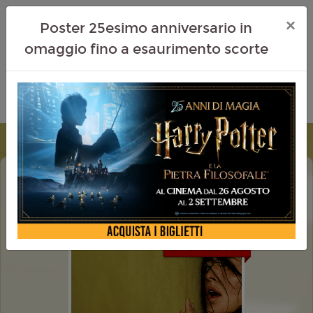
×
Poster 25esimo anniversario in
omaggio fino a esaurimento scorte
BACKROOMS EVERYTHING MUST GO
EDITION
EXTENDED VERS