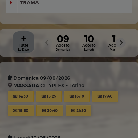
TRAMA
+
09
10
11
Tutte
Agosto
Agosto
Agosto
Le Date
Domenica
Lunedì
Martedì
Domenica 09/08/2026
MASSAUA CITYPLEX - Torino
14:30
15:25
16:10
17:40
18:30
20:40
21:30
Lunedì 10/08/2026