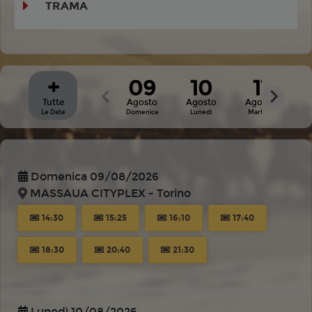
TRAMA
+
09
10
11
Tutte
Agosto
Agosto
Agosto
Le Date
Domenica
Lunedì
Martedì
Domenica 09/08/2026
MASSAUA CITYPLEX - Torino
14:30
15:25
16:10
17:40
18:30
20:40
21:30
Lunedì 10/08/2026