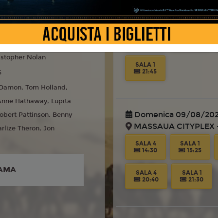
Sabato 08/08/2026
MASSAUA CITYPLEX -
liano
SALA 4
SALA 1
14:30
15:45
istopher Nolan
SALA 1
21:45
6
Damon, Tom Holland,
Anne Hathaway, Lupita
Domenica 09/08/20
obert Pattinson, Benny
MASSAUA CITYPLEX -
arlize Theron, Jon
SALA 4
SALA 1
14:30
15:25
AMA
SALA 4
SALA 1
20:40
21:30