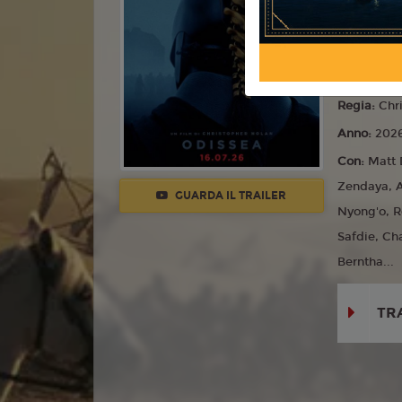
Dramma
Lingua:
Ita
Età
10+
Regia:
Chr
Anno:
202
Con:
Matt 
Zendaya, 
GUARDA IL TRAILER
Nyong'o, R
Safdie, Ch
Berntha...
TR