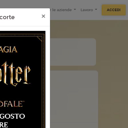
ecnologie
F.A.Q
Per le aziende
Lavoro
ACCEDI
×
corte
11
Agosto
Martedì
 Torino