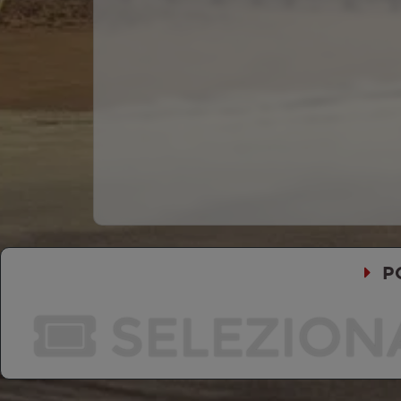
P
SELEZION