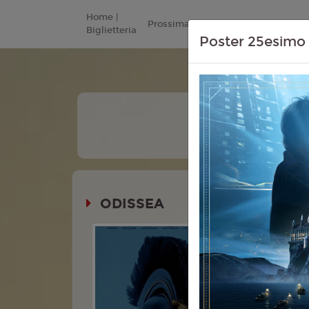
Home |
Prossimamente
Listino Prezzi
Biglietteria
Poster 25esimo 
+
Tutte
Le Date
ODISSEA
Durata:
Genere:
Av