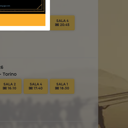
 Torino
SALA 4
SALA 1
SALA 4
17:35
18:45
20:45
26
 Torino
SALA 2
SALA 4
SALA 1
16:10
17:40
18:30