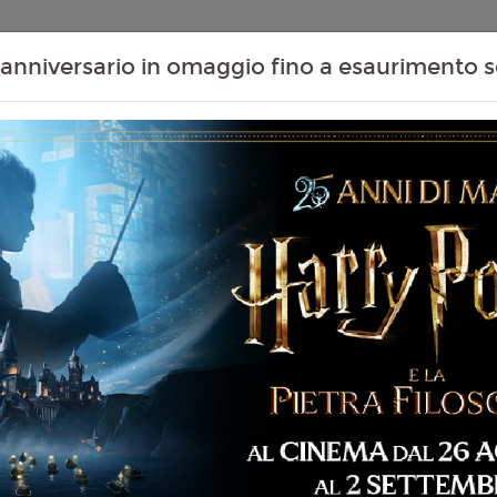
Contenuti Extra
Proiezioni Scolastiche
Eventi Passati
T
anniversario in omaggio fino a esaurimento s
07
08
09
10
Agosto
Agosto
Agosto
Agosto
Venerdì
Sabato
Domenica
Lunedì
Venerdì 07/08/2026
MASSAUA CITYPLEX -
 172 min
SALA 4
SALA 1
20:45
21:45
ventura, Fantasy,