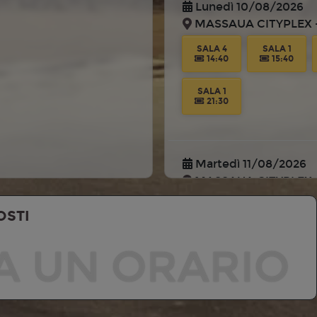
Lunedì 10/08/2026
MASSAUA CITYPLEX -
SALA 4
SALA 1
14:40
15:40
SALA 1
21:30
Martedì 11/08/2026
MASSAUA CITYPLEX -
SALA 4
SALA 1
OSTI
14:40
15:40
A UN ORARIO
SALA 1
21:30