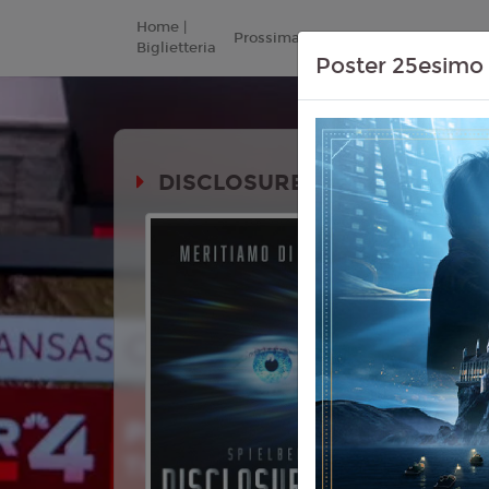
Home |
Prossimamente
Listino Prezzi
Biglietteria
Poster 25esimo 
DISCLOSURE DAY
Durata:
Genere:
Fa
Mistero
Lingua:
Ita
Età
T
Regia:
Ste