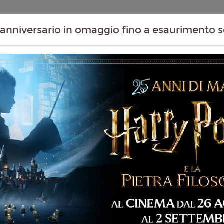
Contenuti Extra
Proiezioni Scolastiche
Eventi Passati
T
anniversario in omaggio fino a esaurimento s
Non ci sono spettacol
 146 min
ntascienza, Thriller,
liano
ven Spielberg