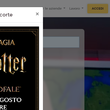
ecnologie
F.A.Q
Per le aziende
Lavoro
ACCEDI
×
corte
i legati a questo evento.