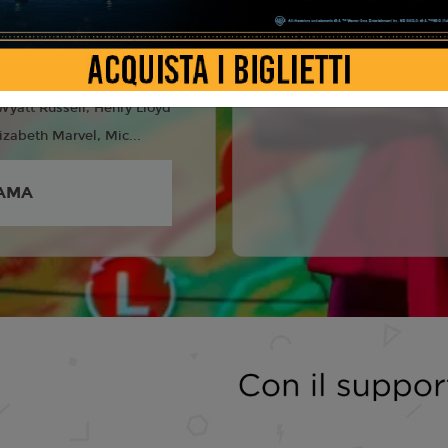
6
 Blunt, Josh O'connor,
h, Eve Hewson, Colman
yatt Russell, Henry Lloyd
izabeth Marvel, Mic...
AMA