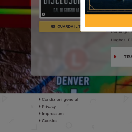
Anno:
202
Con:
Emily
Colin Firt
GUARDA IL TRAILER
Domingo, W
Hughes, El
TR
Condizioni generali
Privacy
Impressum
Cookies