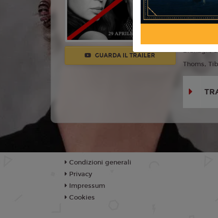
Anno:
202
Con:
Meryl
Emily Blun
Branagh, S
GUARDA IL TRAILER
Thoms, Tib
TR
Condizioni generali
Privacy
Impressum
Cookies