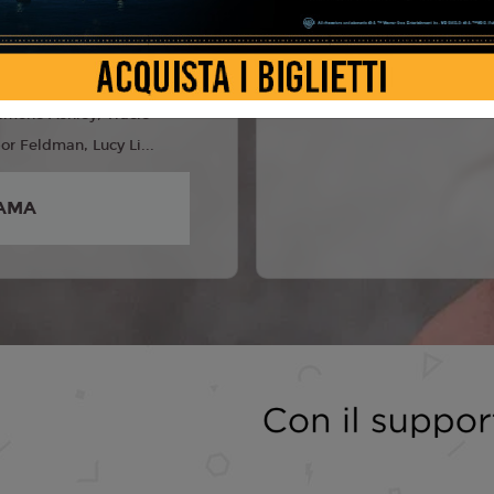
6
 Streep, Anne Hathaway,
t, Stanley Tucci, Kenneth
imone Ashley, Tracie
or Feldman, Lucy Li...
AMA