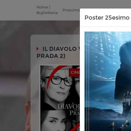
Home |
Prossimamente
Listino Prezzi
Biglietteria
Poster 25esimo 
IL DIAVOLO VESTE PRADA 2 
PRADA 2)
Durata: 
CINEMA IN FESTA
Genere:
C
Lingua:
Ita
Età
T
Regia:
Dav