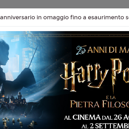
Contenuti Extra
Proiezioni Scolastiche
Eventi Passati
T
anniversario in omaggio fino a esaurimento s
(THE DEVIL WEARS
Non ci sono spettacol
115 min
ommedia, Dramma
liano
id Frankel