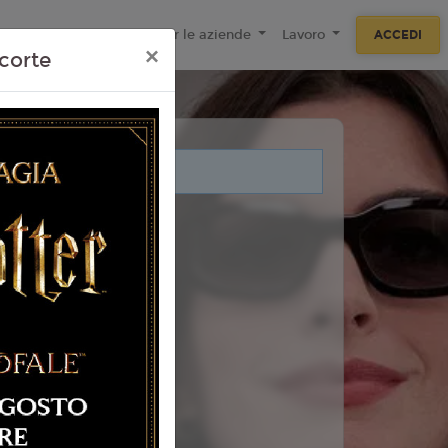
ecnologie
F.A.Q
Per le aziende
Lavoro
ACCEDI
×
corte
i legati a questo evento.