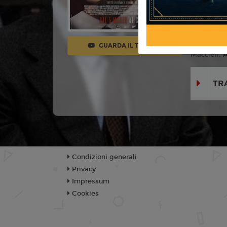
Con:
Matil
Accorsi, M
Franceschi
GUARDA IL TRAILER
Maccieri, 
TR
Condizioni generali
Privacy
Impressum
Cookies