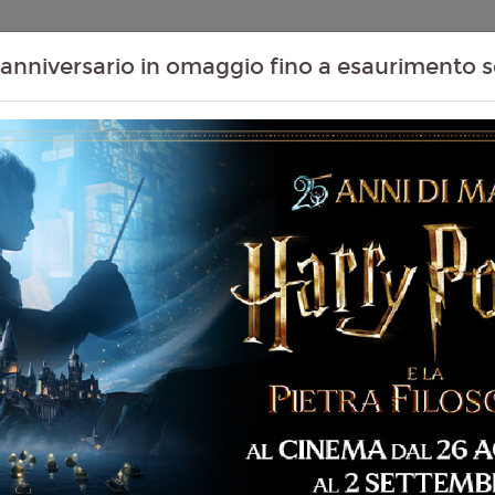
Contenuti Extra
Proiezioni Scolastiche
Eventi Passati
T
anniversario in omaggio fino a esaurimento s
Non ci sono spettacol
 107 min
ramma
liano
fano Mordini
6