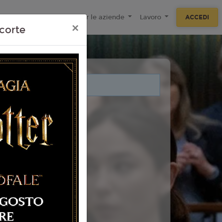
ecnologie
F.A.Q
Per le aziende
Lavoro
ACCEDI
×
corte
i legati a questo evento.