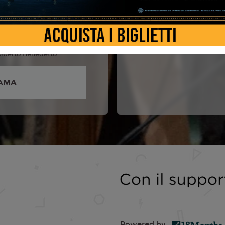
da De Angelis, Stefano
arlon Joubert, Eugenio
ni, Lidiya Liberman, Marco
Alberto Benedetto...
AMA
Powered by