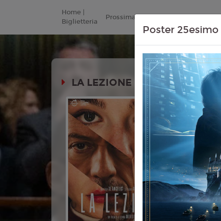
Home |
Prossimamente
Listino Prezzi
Biglietteria
Poster 25esimo 
LA LEZIONE
Durata:
Genere:
D
Lingua:
Ita
Età
10+
Regia:
Ste
Anno:
202