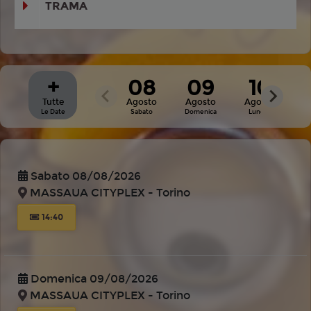
TRAMA
+
08
09
10
Tutte
Agosto
Agosto
Agosto
A
Le Date
Sabato
Domenica
Lunedì
M
Sabato 08/08/2026
MASSAUA CITYPLEX - Torino
14:40
Domenica 09/08/2026
MASSAUA CITYPLEX - Torino