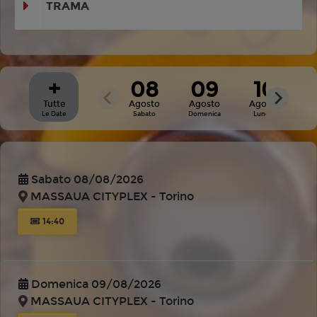
TRAMA
+
08
09
10
Tutte
Agosto
Agosto
Agosto
A
Le Date
Sabato
Domenica
Lunedì
M
Sabato 08/08/2026
MASSAUA CITYPLEX - Torino
14:40
Domenica 09/08/2026
MASSAUA CITYPLEX - Torino