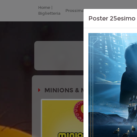
Home |
Prossimamente
Listino Prezzi
Biglietteria
Poster 25esimo 
+
Tutte
Le Date
MINIONS & MONSTERS
Durata:
Genere:
An