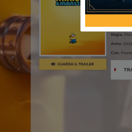
Commedia,
Lingua:
Ita
Età
T
Regia:
Pier
Anno:
202
Con:
Pierr
GUARDA IL TRAILER
TR