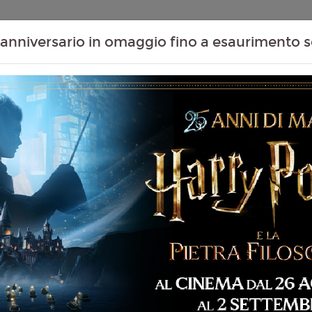
Contenuti Extra
Proiezioni Scolastiche
Eventi Passati
T
anniversario in omaggio fino a esaurimento s
07
08
09
10
Agosto
Agosto
Agosto
Agosto
Venerdì
Sabato
Domenica
Lunedì
Venerdì 07/08/2026
MASSAUA CITYPLEX -
 87 min
14:40
imazione, Avventura,
Sabato 08/08/2026