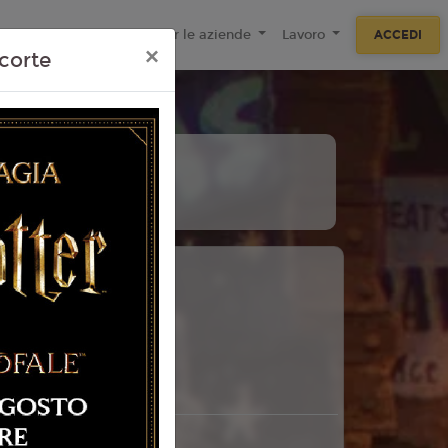
ecnologie
F.A.Q
Per le aziende
Lavoro
ACCEDI
×
corte
11
Agosto
Martedì
 Torino