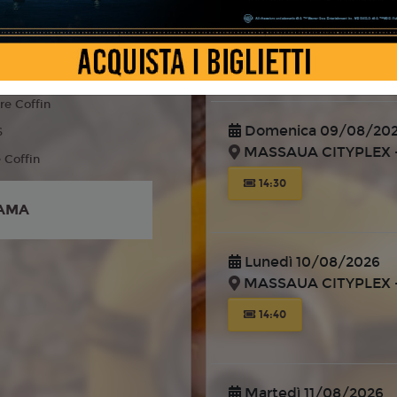
MASSAUA CITYPLEX -
 Fantasy, Famiglia
liano
14:40
re Coffin
Domenica 09/08/20
6
MASSAUA CITYPLEX -
e Coffin
14:30
AMA
Lunedì 10/08/2026
MASSAUA CITYPLEX -
14:40
Martedì 11/08/2026