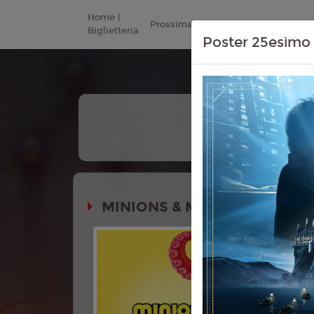
Home |
Prossimamente
Listino Prezzi
Biglietteria
Poster 25esimo 
+
Tutte
Le Date
MINIONS & MONSTERS
Durata:
Genere:
An