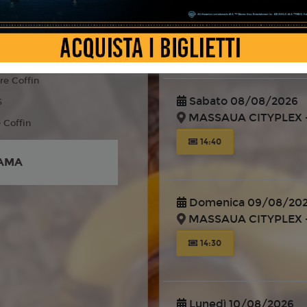
MASSAUA CITYPLEX -
 Fantasy, Famiglia
liano
14:40
re Coffin
Sabato 08/08/2026
6
MASSAUA CITYPLEX -
e Coffin
14:40
AMA
Domenica 09/08/20
MASSAUA CITYPLEX -
14:30
Lunedì 10/08/2026