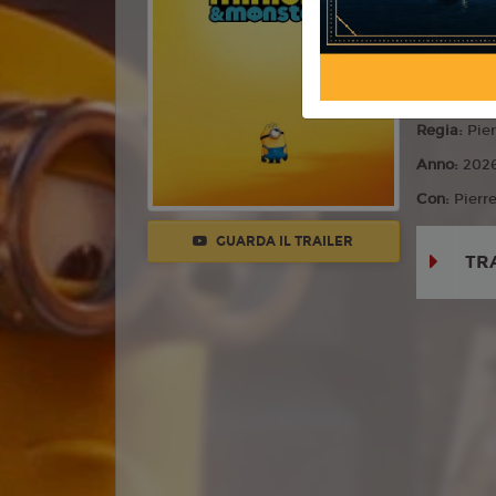
Commedia,
Lingua:
Ita
Età
T
Regia:
Pier
Anno:
202
Con:
Pierr
GUARDA IL TRAILER
TR