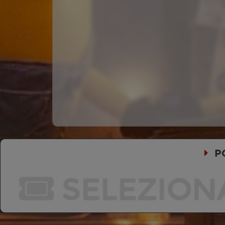
P
SELEZION