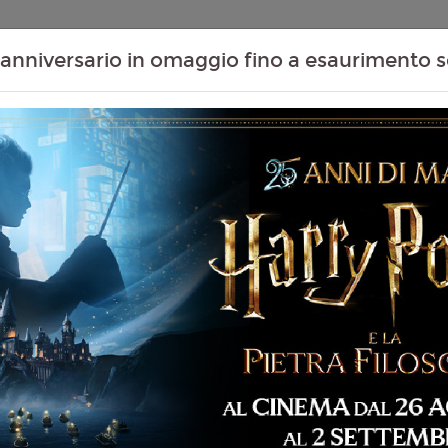
Contenuti Extra
Proiezioni Scolastiche
Eventi Passati
T
anniversario in omaggio fino a esaurimento s
06
07
08
09
Agosto
Agosto
Agosto
Agosto
Giovedì
Venerdì
Sabato
Domenica
Giovedì 06/08/2026
MASSAUA CITYPLEX -
 87 min
14:40
imazione, Avventura,
Venerdì 07/08/2026