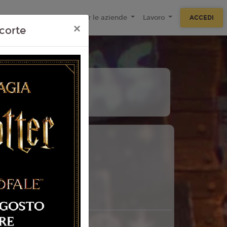
ecnologie
F.A.Q
Per le aziende
Lavoro
ACCEDI
×
corte
10
11
Agosto
Agosto
Lunedì
Martedì
 Torino