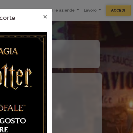
ecnologie
F.A.Q
Per le aziende
Lavoro
ACCEDI
×
corte
 Torino
26