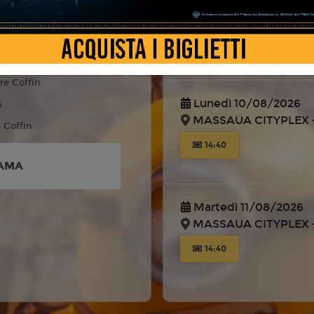
MASSAUA CITYPLEX -
 Fantasy, Famiglia
liano
14:30
re Coffin
Lunedì 10/08/2026
6
MASSAUA CITYPLEX -
e Coffin
14:40
AMA
Martedì 11/08/2026
MASSAUA CITYPLEX -
14:40