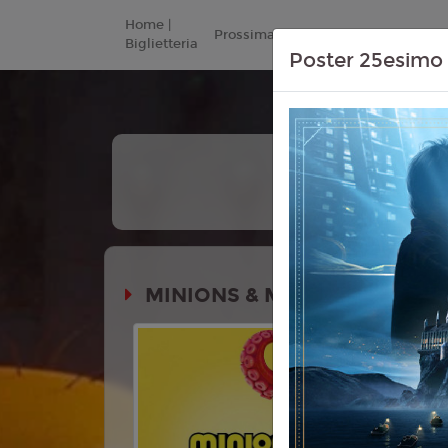
Home |
Prossimamente
Listino Prezzi
Biglietteria
Poster 25esimo 
+
Tutt
Le Da
MINIONS & MONSTERS
Durata:
Genere:
An