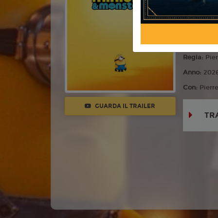
Commedia,
Lingua:
Ita
Età
T
Regia:
Pier
Anno:
202
Con:
Pierr
GUARDA IL TRAILER
TR