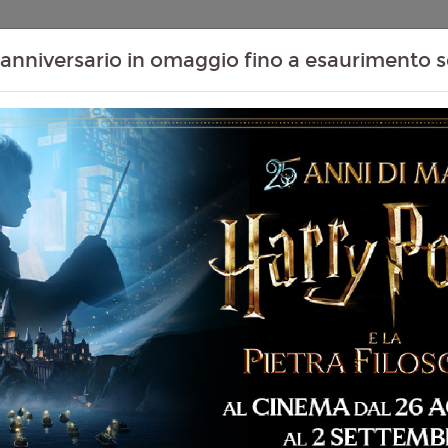
Contenuti Extra
Proiezioni Scolastiche
Eventi Passati
T
anniversario in omaggio fino a esaurimento s
08
09
10
11
e
Agosto
Agosto
Agosto
Agosto
te
Sabato
Domenica
Lunedì
Martedì
Sabato 08/08/2026
MASSAUA CITYPLEX -
 87 min
14:40
imazione, Avventura,
Domenica 09/08/20