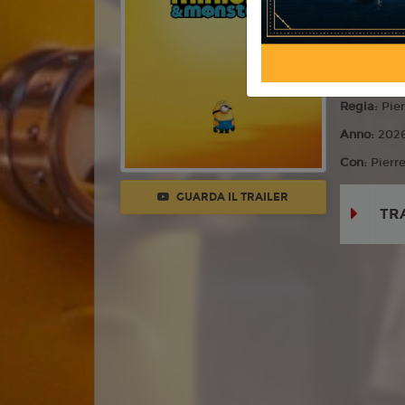
Commedia,
Lingua:
Ita
Età
T
Regia:
Pier
Anno:
202
Con:
Pierr
GUARDA IL TRAILER
TR