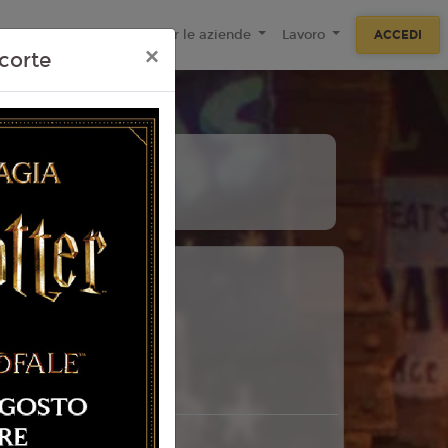
ecnologie
F.A.Q
Per le aziende
Lavoro
ACCEDI
×
corte
11
Agosto
Martedì
 Torino