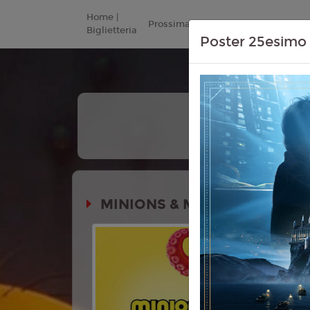
Home |
Prossimamente
Listino Prezzi
Biglietteria
Poster 25esimo 
+
Tutte
Le Date
MINIONS & MONSTERS
Durata:
Genere:
An