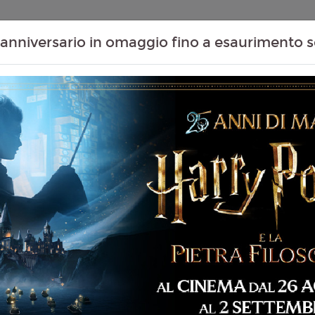
Contenuti Extra
Proiezioni Scolastiche
Eventi Passati
T
anniversario in omaggio fino a esaurimento s
07
08
09
10
Agosto
Agosto
Agosto
Agosto
Venerdì
Sabato
Domenica
Lunedì
Venerdì 07/08/2026
MASSAUA CITYPLEX -
 87 min
14:40
imazione, Avventura,
Sabato 08/08/2026