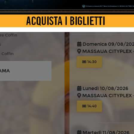
MASSAUA CITYPLEX -
 Fantasy, Famiglia
liano
14:40
re Coffin
Domenica 09/08/20
6
MASSAUA CITYPLEX -
e Coffin
14:30
AMA
Lunedì 10/08/2026
MASSAUA CITYPLEX -
14:40
Martedì 11/08/2026