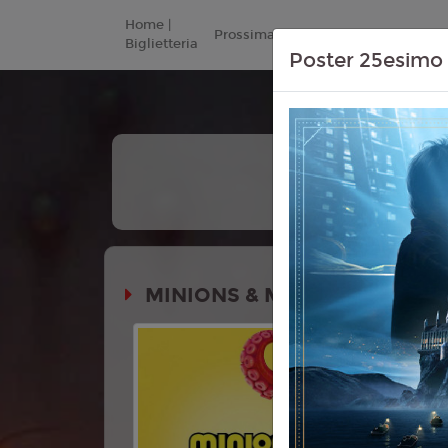
Home |
Prossimamente
Listino Prezzi
Biglietteria
Poster 25esimo 
+
Tutte
Le Date
MINIONS & MONSTERS
Durata:
Genere:
An