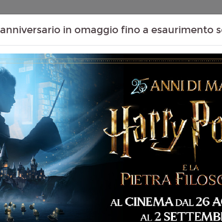
Contenuti Extra
Proiezioni Scolastiche
Eventi Passati
T
anniversario in omaggio fino a esaurimento s
06
07
08
09
Agosto
Agosto
Agosto
Agosto
Giovedì
Venerdì
Sabato
Domenica
Giovedì 06/08/2026
MASSAUA CITYPLEX -
 87 min
14:40
imazione, Avventura,
Venerdì 07/08/2026