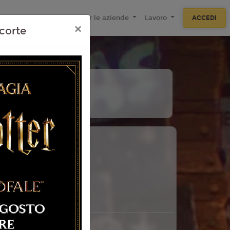
ecnologie
F.A.Q
Per le aziende
Lavoro
ACCEDI
×
corte
10
11
Agosto
Agosto
Lunedì
Martedì
 Torino