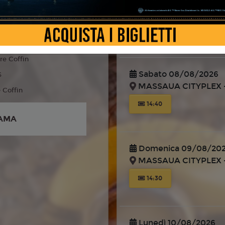
MASSAUA CITYPLEX -
 Fantasy, Famiglia
liano
14:40
re Coffin
Sabato 08/08/2026
6
MASSAUA CITYPLEX -
e Coffin
14:40
AMA
Domenica 09/08/20
MASSAUA CITYPLEX -
14:30
Lunedì 10/08/2026