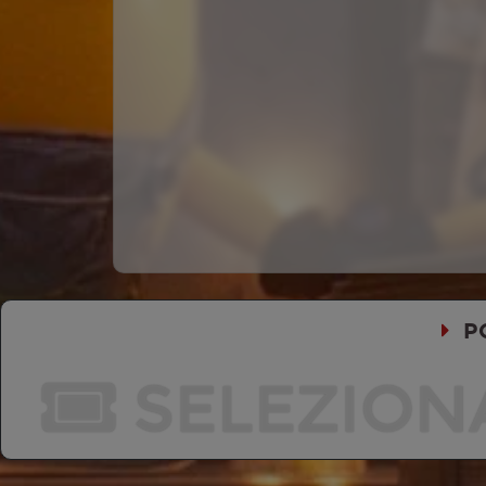
P
SELEZION