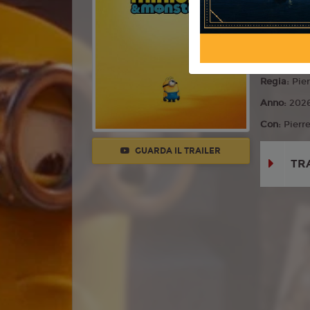
Commedia,
Lingua:
Ita
Età
T
Regia:
Pier
Anno:
202
Con:
Pierr
GUARDA IL TRAILER
TR