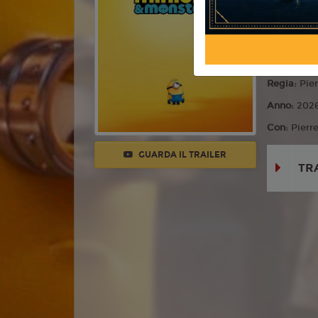
Commedia,
Lingua:
Ita
Età
T
Regia:
Pier
Anno:
202
Con:
Pierr
GUARDA IL TRAILER
TR