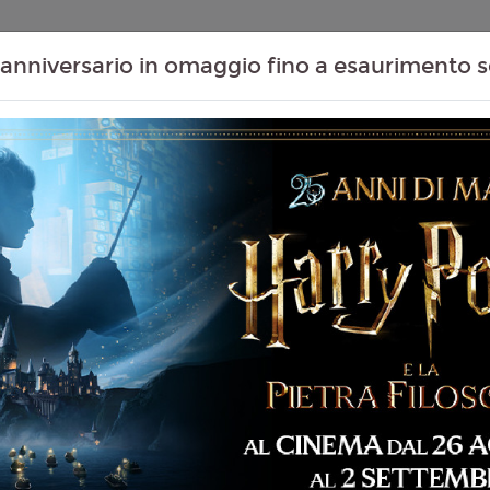
Contenuti Extra
Proiezioni Scolastiche
Eventi Passati
T
anniversario in omaggio fino a esaurimento s
07
08
09
10
Agosto
Agosto
Agosto
Agosto
Venerdì
Sabato
Domenica
Lunedì
Venerdì 07/08/2026
MASSAUA CITYPLEX -
 87 min
14:40
imazione, Avventura,
Sabato 08/08/2026