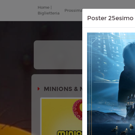
Home |
Prossimamente
Listino Prezzi
Biglietteria
Poster 25esimo 
+
Tutte
Le Date
MINIONS & MONSTERS
Durata:
Genere:
An