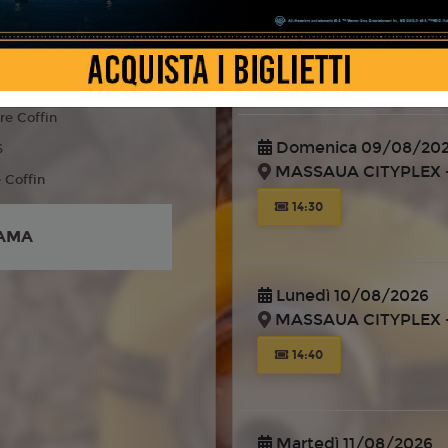
MASSAUA CITYPLEX -
 Fantasy, Famiglia
liano
14:40
re Coffin
Domenica 09/08/20
6
MASSAUA CITYPLEX -
e Coffin
14:30
AMA
Lunedì 10/08/2026
MASSAUA CITYPLEX -
14:40
Martedì 11/08/2026