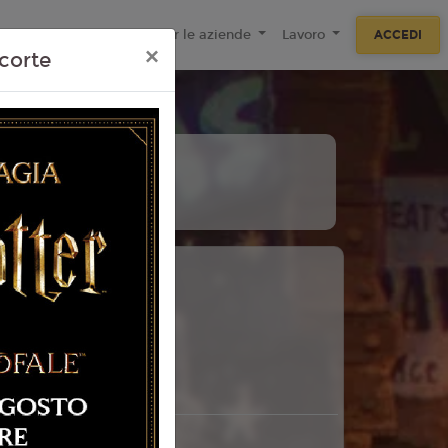
ecnologie
F.A.Q
Per le aziende
Lavoro
ACCEDI
×
corte
11
Agosto
Martedì
 Torino