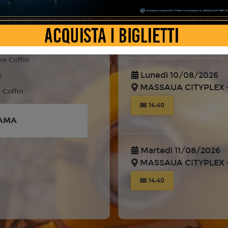
MASSAUA CITYPLEX -
 Fantasy, Famiglia
liano
14:30
re Coffin
Lunedì 10/08/2026
6
MASSAUA CITYPLEX -
e Coffin
14:40
AMA
Martedì 11/08/2026
MASSAUA CITYPLEX -
14:40