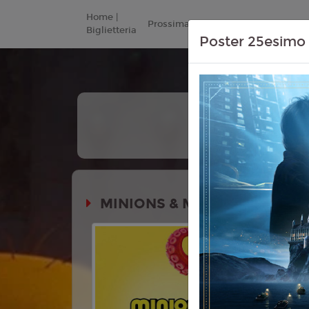
Home |
Prossimamente
Listino Prezzi
Biglietteria
Poster 25esimo 
+
Tutt
Le Da
MINIONS & MONSTERS
Durata:
Genere:
An