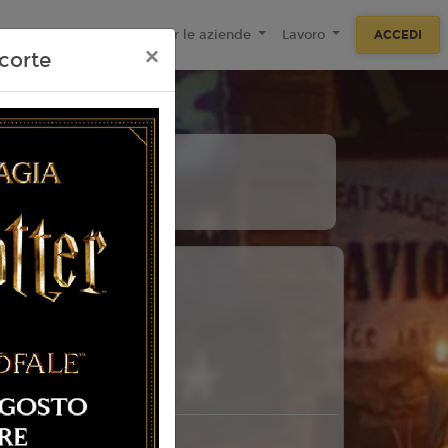
ecnologie
F.A.Q
Per le aziende
Lavoro
ACCEDI
×
corte
 Torino
26