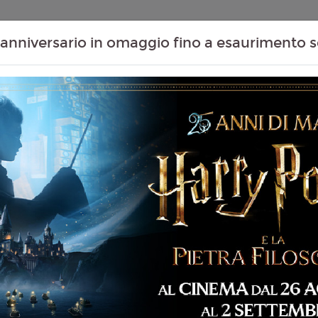
Contenuti Extra
Proiezioni Scolastiche
Eventi Passati
T
anniversario in omaggio fino a esaurimento s
08
09
10
11
e
Agosto
Agosto
Agosto
Agosto
te
Sabato
Domenica
Lunedì
Martedì
Sabato 08/08/2026
MASSAUA CITYPLEX -
 87 min
14:40
imazione, Avventura,
Domenica 09/08/20