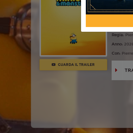
Commedia,
Lingua:
Ita
Età
T
Regia:
Pier
Anno:
202
Con:
Pierr
GUARDA IL TRAILER
TR