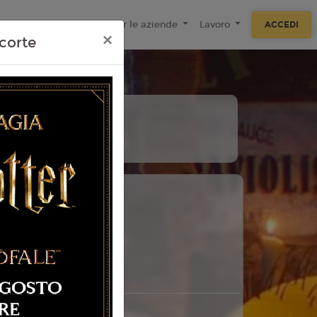
ecnologie
F.A.Q
Per le aziende
Lavoro
ACCEDI
×
corte
26
 Torino