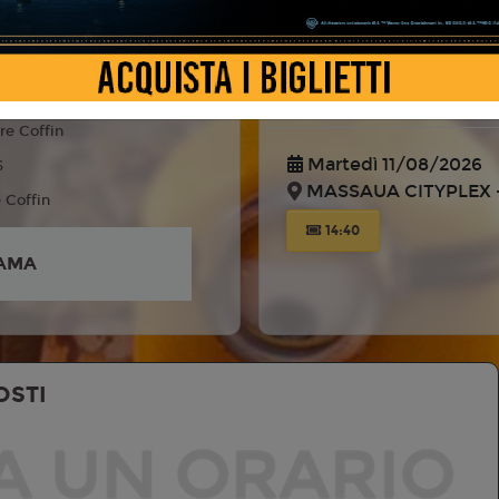
MASSAUA CITYPLEX -
 Fantasy, Famiglia
liano
14:40
re Coffin
Martedì 11/08/2026
6
MASSAUA CITYPLEX -
e Coffin
14:40
AMA
OSTI
A UN ORARIO