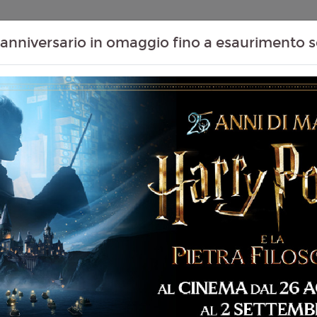
Contenuti Extra
Proiezioni Scolastiche
Eventi Passati
T
anniversario in omaggio fino a esaurimento s
+
09
10
11
Tutte
Agosto
Agosto
Agosto
Le Date
Domenica
Lunedì
Martedì
Domenica 09/08/20
MASSAUA CITYPLEX -
 87 min
14:30
imazione, Avventura,
Lunedì 10/08/2026