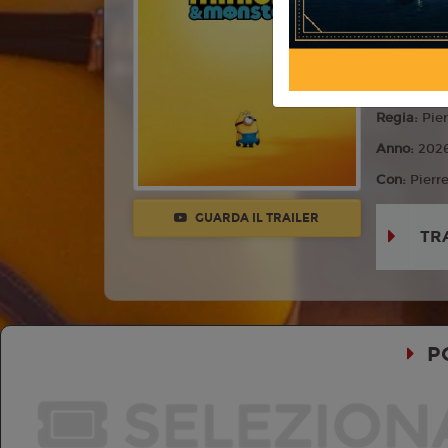
Commedia,
Lingua:
Ita
Età
T
Regia:
Pier
Anno:
202
Con:
Pierr
GUARDA IL TRAILER
TR
P
SELEZION