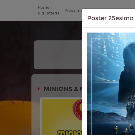
Home |
Prossimamente
Listino Prezzi
Biglietteria
Poster 25esimo 
MINIONS & MONSTERS
Durata:
Genere:
An