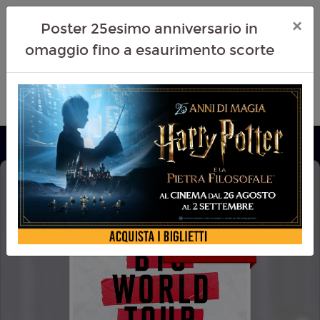
×
Poster 25esimo anniversario in
omaggio fino a esaurimento scorte
BTS WORLD TOUR ‘ARIRANG' IN
JAPAN: LIVE VIEWING
EVENTI MUSICALI