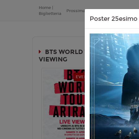
Home |
Prossimamente
Listino Prezzi
Biglietteria
Poster 25esimo 
BTS WORLD TOUR ‘ARIRANG' 
VIEWING
Durata:
EVENTI MUSICALI
Genere:
Mu
Lingua:
Cor
inglese
Età
T