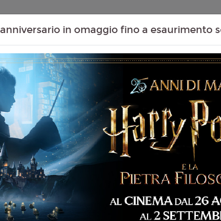
Contenuti Extra
Proiezioni Scolastiche
Eventi Passati
T
anniversario in omaggio fino a esaurimento s
IN GOYANG: LIVE
Non ci sono spettacol
 180 min
sicale
eano con sottotitoli in