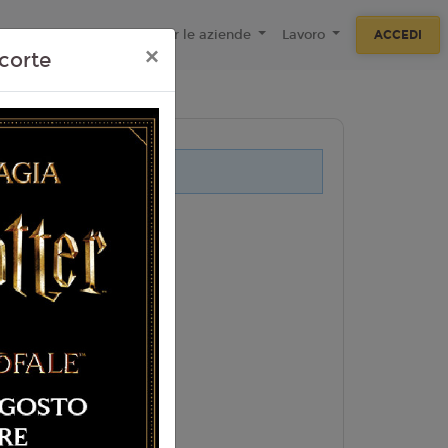
ecnologie
F.A.Q
Per le aziende
Lavoro
ACCEDI
×
corte
i legati a questo evento.