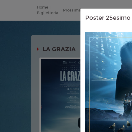
Home |
Prossimamente
Listino Prezzi
Biglietteria
Poster 25esimo 
LA GRAZIA
Durata:
Genere:
C
Lingua:
Ita
Età
T
Regia:
Pao
Anno:
202