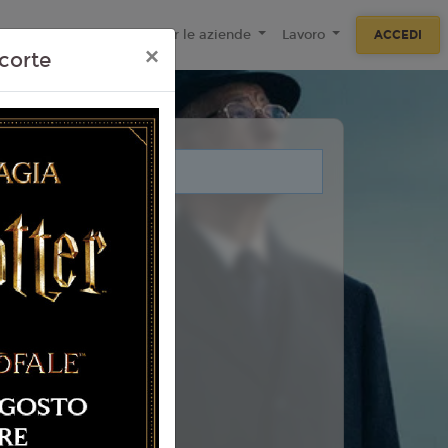
ecnologie
F.A.Q
Per le aziende
Lavoro
ACCEDI
×
corte
i legati a questo evento.