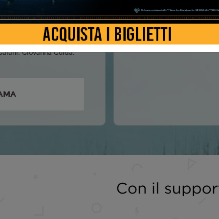
ervillo, Anna Ferzetti,
nturiello, Milvia
, Orlando Cinque,
aiani, Giovanna Guida,
AMA