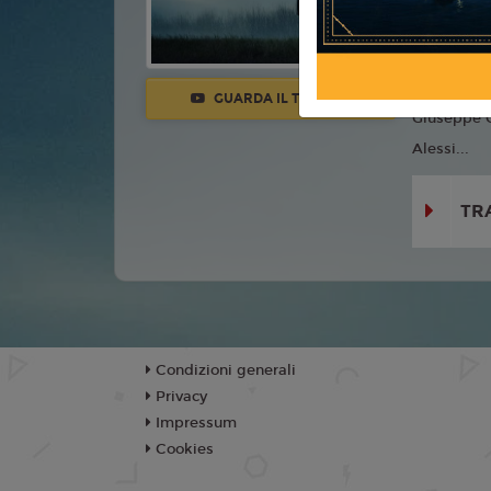
Con:
Toni S
Massimo Ve
Marigliano
GUARDA IL TRAILER
Giuseppe G
Alessi...
TR
Condizioni generali
Privacy
Impressum
Cookies