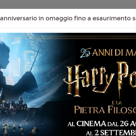
Contenuti Extra
Proiezioni Scolastiche
Eventi Passati
T
anniversario in omaggio fino a esaurimento s
Non ci sono spettacol
 133 min
ommedia, Dramma
liano
lo Sorrentino
5