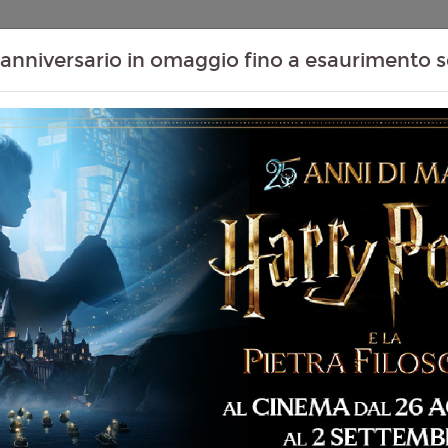
Contenuti Extra
Proiezioni Scolastiche
Eventi Passati
T
anniversario in omaggio fino a esaurimento s
VATAR: FIRE AND
Non ci sono spettacol
 197 min
ventura, Fantascienza,
liano