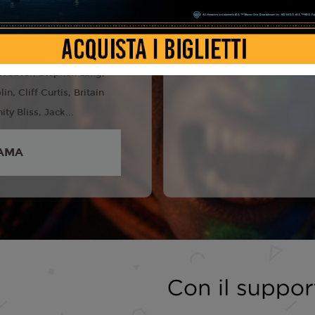
es Cameron
5
orthington, Zoe Saldaña,
Weaver, Stephen Lang,
n, Cliff Curtis, Britain
ity Bliss, Jack...
AMA