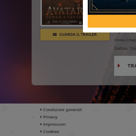
Regia:
Jam
Anno:
202
Con:
Sam W
Sigourney 
GUARDA IL TRAILER
Oona Chapli
Dalton, Trin
TR
Condizioni generali
Privacy
Impressum
Cookies