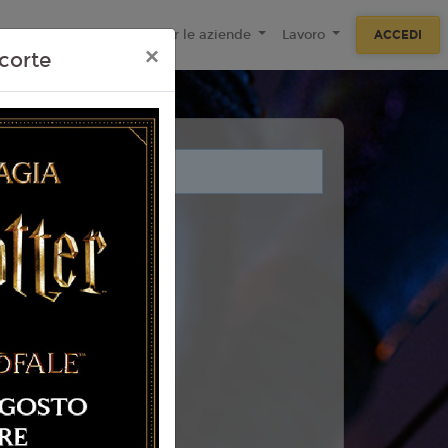
ecnologie
F.A.Q
Per le aziende
Lavoro
ACCEDI
×
corte
i legati a questo evento.