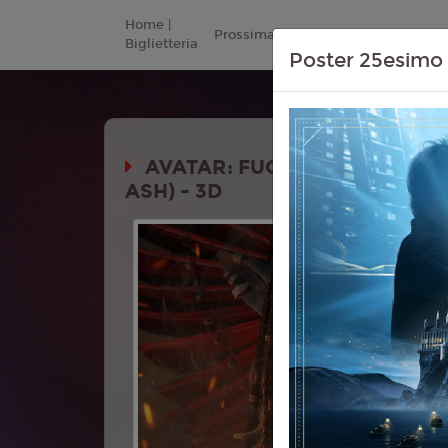
Home |
Prossimamente
Listino Prezzi
Biglietteria
Poster 25esimo 
AVATAR: FUOCO E CENERE (A
ASH) - 3D
Durata:
3D
Genere:
Av
Fantasy
Lingua:
Ita
Età
T