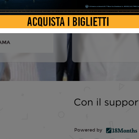
'antini, Amedeo Grieco,
ano, Lino Banfi, Emanuele
AMA
Powered by