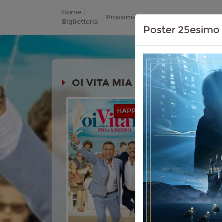
Home |
Prossimamente
Listino Prezzi
Biglietteria
Poster 25esimo 
OI VITA MIA
Durata:
HAPPYCINEFAMILY
Genere:
C
Lingua:
Ita
Età
6+
Regia:
Pio
Anno:
202