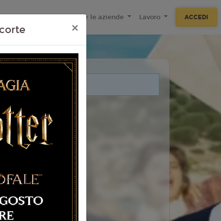
ecnologie
F.A.Q
Per le aziende
Lavoro
ACCEDI
×
corte
i legati a questo evento.