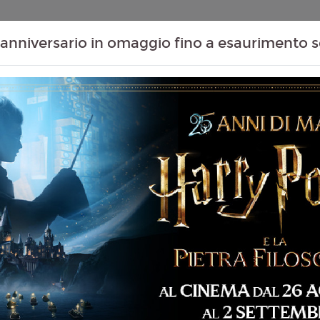
Contenuti Extra
Proiezioni Scolastiche
Eventi Passati
T
anniversario in omaggio fino a esaurimento s
Non ci sono spettacol
 107 min
ommedia
liano
 D'antini, Amedeo Grieco
5