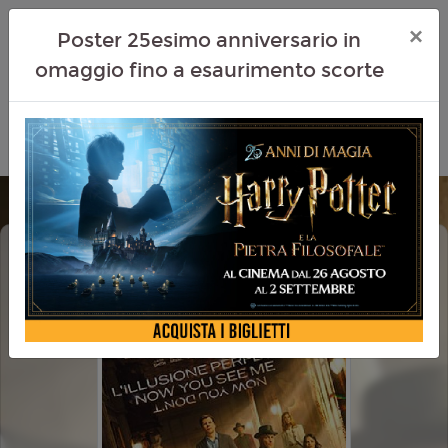
×
Poster 25esimo anniversario in
omaggio fino a esaurimento scorte
L'ILLUSIONE PERFETTA - NOW YOU
SEE ME - NOW YOU DON'T